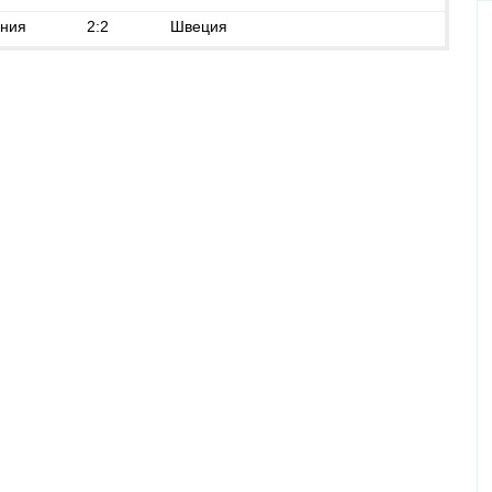
ния
2:2
Швеция