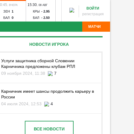
0:45
15:30
18:00
20:30
14:30
,
ВЧЕРА
,
08 АВГ
,
08 АВГ
,
08 АВГ
,
09 А
ВОЙТИ
ЗЕН
1
КРЫ
-
2.95
ЛОК
-
1.37
ЦСК
-
1.54
ДИН
-
1
регистрация
БАЛ
0
БАЛ
-
2.50
АКР
-
7.80
РОС
-
6.00
ДИН
-
6
МАТЧИ
партак - Краснодар
Рубин - Оренбург
Факел - Ахмат
НОВОСТИ ИГРОКА
Торпедо
Калуга - Искра
Химик - Носта
Квант -
лна - Тюмень
Звезда - Луки-Энергия
БроукБойз -
Угадай команду
Авангард - Кристалл-МЭЗ
СКА - Спартак
Тосно -
Услуги защитника сборной Словении
Карничника предложены клубам РПЛ
09 ноября 2024, 11:38
7
Карничник имеет шансы продолжить карьеру в
России
04 июля 2024, 12:53
4
ВСЕ НОВОСТИ