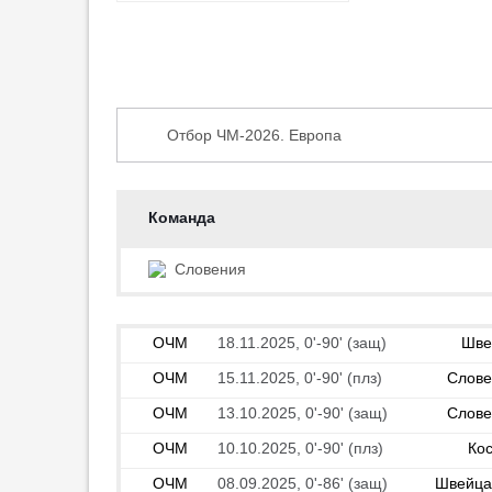
21:36
5
«Динамо» вырвало победу у
СТАТИСТИКА
НОВОСТИ (2)
БЛОГИ (1)
«Факела» в Кубке России
20:26
4
Отбор ЧМ-2026. Европа
«Арсенал» проиграл «Бетису»
в товарищеском матче
Отбор ЧМ-2026. Европа
00:58
1
Товарищеские матчи. Сборные 2026
Команда
«Ювентус» может арендовать
Лига Европы 2025/2026
Сузуки после его перехода в
Словения
ПСЖ
Лига конференций 2025/2026
00:51
1
Словения. Первая лига 2025/2026
Джику: «Очень горжусь
ОЧМ
18.11.2025, 0'-90' (защ)
Шве
оказанной честью выйти с
Лига чемпионов 2024/2025
капитанской повязкой»
ОЧМ
15.11.2025, 0'-90' (плз)
Слове
Лига Европы 2024/2025
00:49
1
ОЧМ
13.10.2025, 0'-90' (защ)
Слове
Лига конференций 2024/2025
«Эвертон» подписал
ОЧМ
10.10.2025, 0'-90' (плз)
Ко
полузащитника «Арсенала»
Лига наций 2024/2025
Норгора
ОЧМ
08.09.2025, 0'-86' (защ)
Швейца
Словения. Первая лига 2024/2025