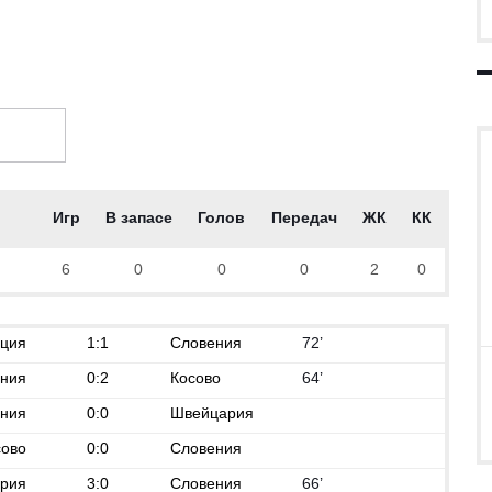
Игр
В запасе
Голов
Передач
ЖК
КК
6
0
0
0
2
0
ция
1:1
Словения
72’
ния
0:2
Косово
64’
ния
0:0
Швейцария
сово
0:0
Словения
рия
3:0
Словения
66’