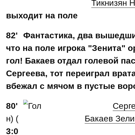
Тикнизян 
выходит на поле
82'
Фантастика, два вышедши
что на поле игрока "Зенита" 
гол! Бакаев отдал голевой пас
Сергеева, тот переиграл врат
вбежал с мячом в пустые вор
80'
Серг
н) (
Бакаев Зел
3:0