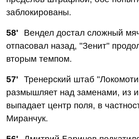
заблокированы.
58'
Вендел достал сложный мяч
отпасовал назад, "Зенит" продо
вторым темпом.
57'
Тренерский штаб "Локомоти
размышляет над заменами, из 
выпадает центр поля, в частнос
Миранчук.
56'
Дмитрий Баринов подкатилс