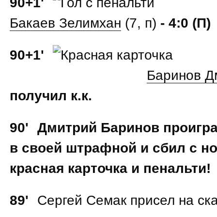
90+1'
Бакаев Зелимхан
(7, п)
- 4:0 (П)
90+1'
Баринов Д
получил к.к.
90'
Дмитрий Баринов проигр
в своей штрафной и сбил с н
красная карточка и пенальти!
89'
Сергей Семак присел на ска