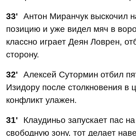
33'
Антон Миранчук выскочил н
позицию и уже видел мяч в воро
классно играет Деян Ловрен, от
сторону.
32'
Алексей Сутормин отбил пя
Изидору после столкновения в ц
конфликт улажен.
31'
Клаудиньо запускает пас н
свободную зону, тот делает наве