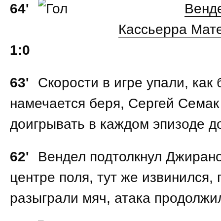
64'
Венд
Кассьерра Мат
1:0
63'
Скорости в игре упали, как 
намечается беря, Сергей Семак
доигрывать в каждом эпизоде до
62'
Вендел подтолкнул Джирано
центре поля, тут же извинился, 
разыграли мяч, атака продолжи