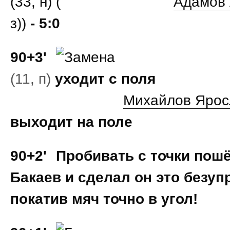
(33, н) (
Адамов
з))
- 5:0
90+3'
(11, п)
уходит с поля
Михайлов Ярос
выходит на поле
90+2'
Пробивать с точки пош
Бакаев и сделал он это безуп
покатив мяч точно в угол!