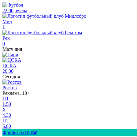
22:00
,
вчера
Мид
1
Рек
0
Матч дня
ЦСКА
20:30
Сегодня
Ростов
Реклама, 18+
П1
1.50
X
4.30
П2
6.80
Фрибет 5х1000₽