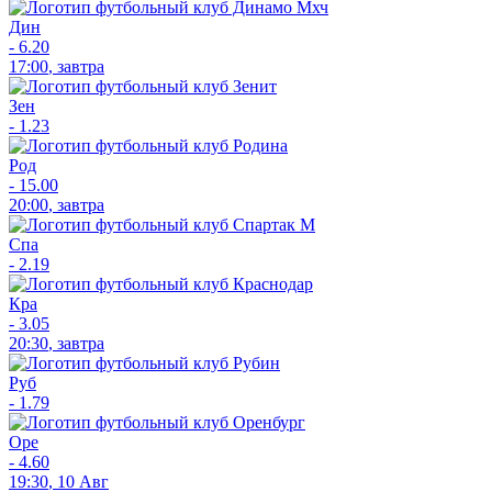
Дин
-
6.20
17:00
,
завтра
Зен
-
1.23
Род
-
15.00
20:00
,
завтра
Спа
-
2.19
Кра
-
3.05
20:30
,
завтра
Руб
-
1.79
Оре
-
4.60
19:30
,
10 Авг