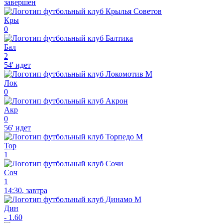
завершен
Кры
0
Бал
2
54'
идет
Лок
0
Акр
0
56'
идет
Тор
1
Соч
1
14:30
,
завтра
Дин
-
1.60