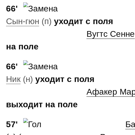
66'
Сын‑гюн
(п)
уходит с поля
Вугтс Сенне
на поле
66'
Ник
(н)
уходит с поля
Афакер Ма
выходит на поле
57'
Ба