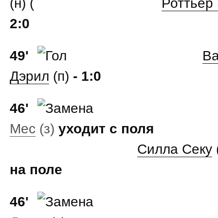
(н) (
Роттьер
2:0
49'
Ва
Дэрил
(п)
- 1:0
46'
Мес
(з)
уходит с поля
Силла Секу
на поле
46'