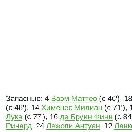
Запасные: 4
Ваэм Маттео
(с 46'), 1
(с 46'), 14
Хименес Милиан
(с 71'),
Лука
(с 77'), 16
де Бруин Финн
(с 84
Ричард
, 24
Лежоли Антуан
, 12
Ланк