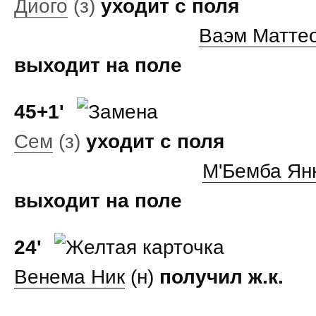
Диого
(з)
уходит с поля
Ваэм Матте
выходит на поле
45+1'
Сем
(з)
уходит с поля
М'Бемба Ян
выходит на поле
24'
Венема Ник
(н)
получил ж.к.