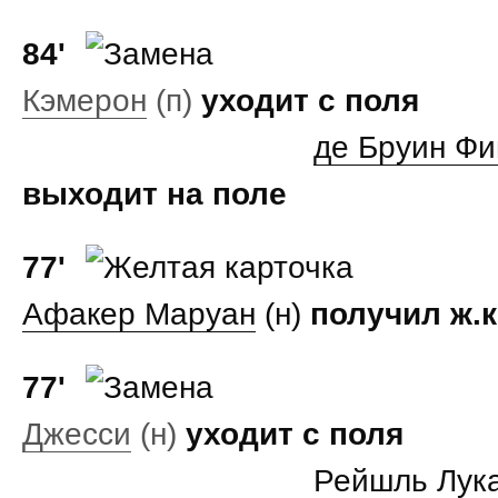
84'
Кэмерон
(п)
уходит с поля
де Бруин Фи
выходит на поле
77'
Афакер Маруан
(н)
получил ж.к
77'
Джесси
(н)
уходит с поля
Рейшль Лук