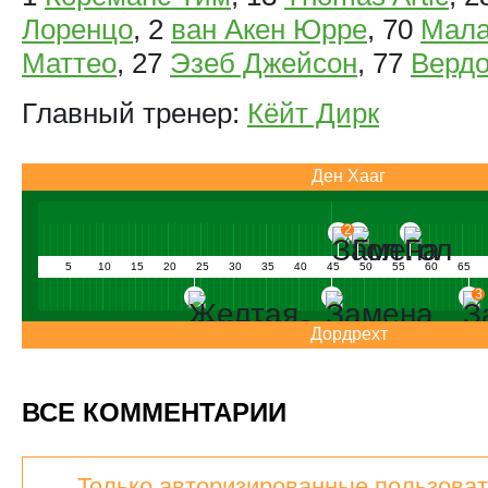
Лоренцо
, 2
ван Акен Юрре
, 70
Мал
Маттео
, 27
Эзеб Джейсон
, 77
Вердо
Главный тренер:
Кёйт Дирк
Ден Хааг
2
5
10
15
20
25
30
35
40
45
50
55
60
65
3
Дордрехт
ВСЕ КОММЕНТАРИИ
Только авторизированные пользоват