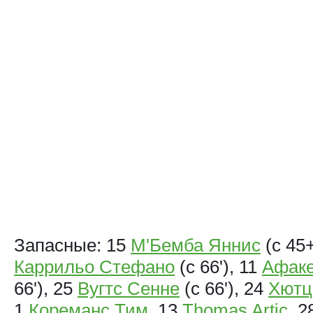
Запасные: 15
М'Бемба Яннис
(с 45+
Каррильо Стефано
(с 66'), 11
Афаке
66'), 25
Вугтс Сенне
(с 66'), 24
Хютц
1
Кореманс Тим
, 13
Thomas Artic
, 