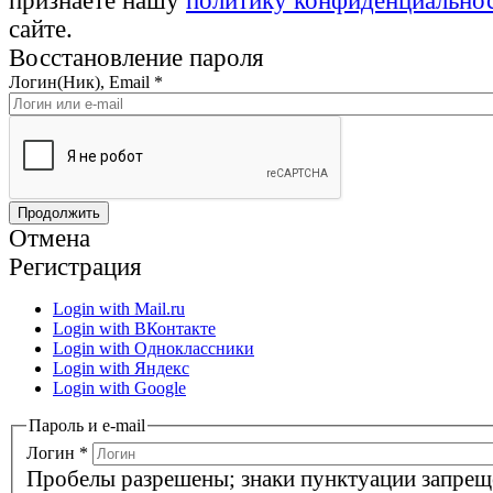
признаете нашу
политику конфиденциально
сайте.
Восстановление пароля
Логин(Ник), Email
*
Отмена
Регистрация
Login with Mail.ru
Login with ВКонтакте
Login with Одноклассники
Login with Яндекс
Login with Google
Пароль и e-mail
Логин
*
Пробелы разрешены; знаки пунктуации запрещ