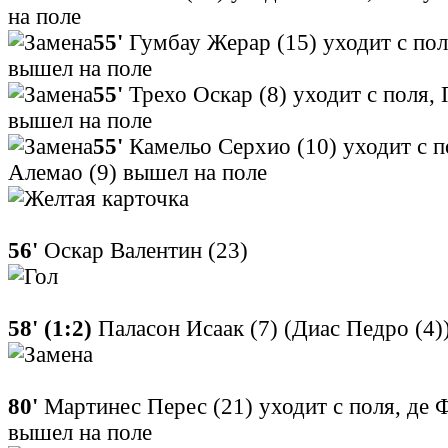
на поле
55'
Гумбау Жерар (15) уходит с пол
вышел на поле
55'
Трехо Оскар (8) уходит с поля, 
вышел на поле
55'
Камельо Серхио (10) уходит с 
Алемао (9) вышел на поле
56'
Оскар Валентин (23)
58' (1:2)
Паласон Исаак (7) (Диас Педро (4)
80'
Мартинес Перес (21) уходит с поля, де 
вышел на поле