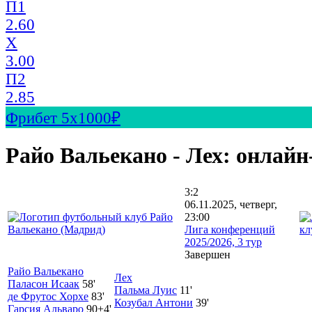
П1
2.60
X
3.00
П2
2.85
Фрибет 5х1000₽
Райо Вальекано - Лех: онлай
3:2
06.11.2025, четверг,
23:00
Лига конференций
2025/2026, 3 тур
Завершен
Райо Вальекано
Лех
Паласон Исаак
58'
Пальма Луис
11'
де Фрутос Хорхе
83'
Козубал Антони
39'
Гарсия Альваро
90+4'