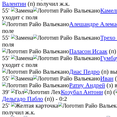
Валентин
(п)
получил ж.к.
55'
Камел
уходит с поля
Алешандре Алема
поле
55'
Трехо
поля
Паласон Исаак
(п
55'
Гумба
уходит с поля
Диас Педро
(п)
вы
55'
Иван
(
Ратиу Андрей
(з)
39'
Козубал Антони
(п) (
Дельгадо Пабло
(п))
- 0:2
25'
получил ж.к.