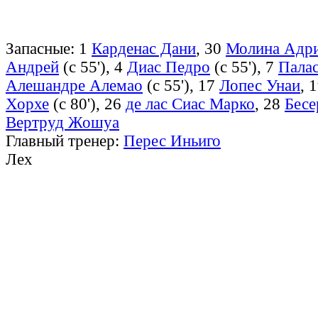
Запасные: 1
Карденас Дани
, 30
Молина Адр
Андрей
(с 55'), 4
Диас Педро
(с 55'), 7
Пала
Алешандре Алемао
(с 55'), 17
Лопес Унаи
, 
Хорхе
(с 80'), 26
де лас Сиас Марко
, 28
Бесе
Вертруд Жошуа
Главный тренер:
Перес Иньиго
Лех