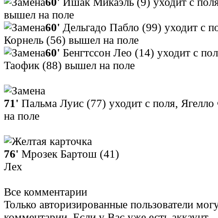
60'
Ишак Микаэль (9) уходит с поля
вышел на поле
60'
Дельгадо Пабло (99) уходит с п
Корнель (56) вышел на поле
60'
Бенгтссон Лео (14) уходит с по
Таофик (88) вышел на поле
71'
Пальма Луис (77) уходит с поля, Ягелло
на поле
76'
Мрозек Бартош (41)
Лех
Все комментарии
Только авторизированные пользователи могу
комментарии. Если у Вас уже есть аккаунт -