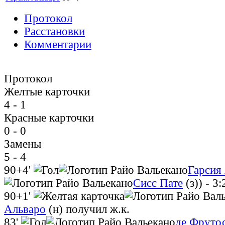
Протокол
Расстановки
Комментарии
Протокол
Желтые карточки
4 - 1
Красные карточки
0 - 0
Замены
5 - 4
90+4'
Гарсия
Сисс Пате
(з))
- 3:
90+1'
Альваро
(н)
получил ж.к.
83'
де Фруто