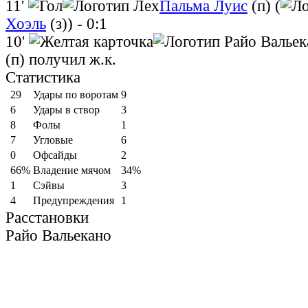
11'
Пальма Луис
(п) (
Хоэль
(з))
- 0:1
10'
(п)
получил ж.к.
Статистика
29
Удары по воротам
9
6
Удары в створ
3
8
Фолы
1
7
Угловые
6
0
Офсайды
2
66%
Владение мячом
34%
1
Cэйвы
3
4
Предупреждения
1
Расстановки
Райо Вальекано