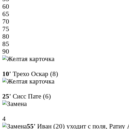
60
65
70
75
80
85
90
10'
Трехо Оскар (8)
25'
Сисс Пате (6)
4
55'
Иван (20) уходит с поля, Ратиу