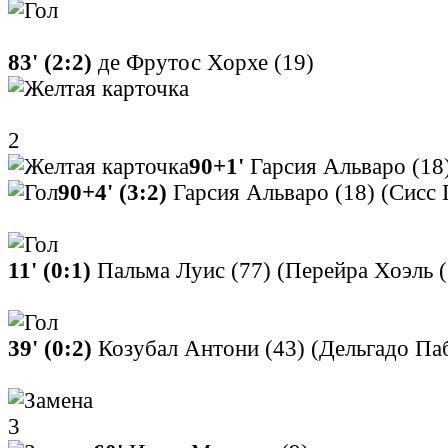
83' (2:2)
де Фрутос Хорхе (19)
2
90+1'
Гарсия Альваро (18
90+4' (3:2)
Гарсия Альваро (18) (Сисс П
11' (0:1)
Пальма Луис (77) (Перейра Хоэль (
39' (0:2)
Козубал Антони (43) (Дельгадо Паб
3