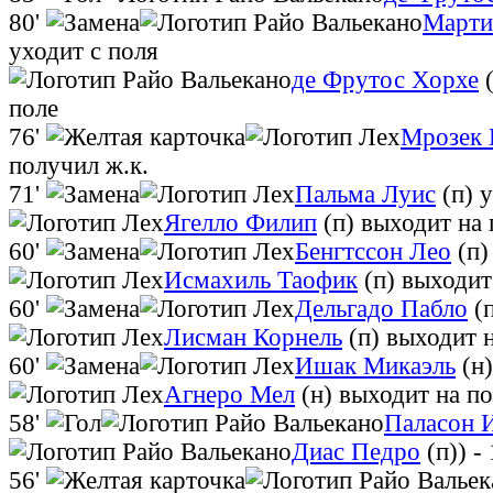
80'
Марти
уходит с поля
де Фрутос Хорхе
поле
76'
Мрозек 
получил ж.к.
71'
Пальма Луис
(п)
у
Ягелло Филип
(п)
выходит на 
60'
Бенгтссон Лео
(п)
Исмахиль Таофик
(п)
выходит
60'
Дельгадо Пабло
(п
Лисман Корнель
(п)
выходит н
60'
Ишак Микаэль
(н)
Агнеро Мел
(н)
выходит на по
58'
Паласон 
Диас Педро
(п))
- 
56'