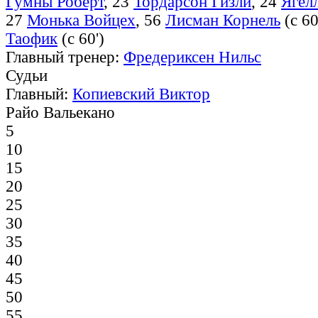
Гумны Роберт
, 23
Тордарсон Гизли
, 24
Ягел
27
Монька Войцех
, 56
Лисман Корнель
(с 60
Таофик
(с 60')
Главный тренер:
Фредериксен Нильс
Судьи
Главный:
Копиевский Виктор
Райо Вальекано
5
10
15
20
25
30
35
40
45
50
55