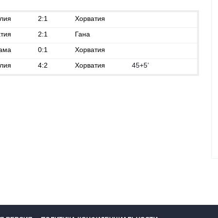
лия
2:1
Хорватия
тия
2:1
Гана
ама
0:1
Хорватия
лия
4:2
Хорватия
45+5’