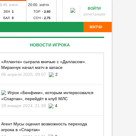
0:45
20:00
15:30
18:00
20:30
,
ВЧЕРА
,
ЗАВТРА
,
08 АВГ
,
08 АВГ
,
08 А
ВОЙТИ
ЗЕН
1
ТОР
-
2.60
КРЫ
-
2.95
ЛОК
-
1.37
ЦСК
-
1
регистрация
БАЛ
0
СОЧ
-
2.75
БАЛ
-
2.50
АКР
-
7.80
РОС
-
6
МАТЧИ
ч
Зенит - Родина
Спартак - Краснодар
Рубин -
НОВОСТИ ИГРОКА
 Торпедо
Зенит-Ижевск - Торпедо
Калуга - Искра
я
Волгарь - Победа
Волна - Тюмень
Звезда - Луки-
Угадай команду
инск - Динамо Брянск
Авангард - Кристалл-МЭЗ
«Атланта» сыграла вничью с «Далласом».
Миранчук начал матч в запасе
06 апреля 2025, 09:07
2
Игрок «Бенфики», которым интересовался
«Спартак», перейдёт в клуб МЛС
28 января 2024, 21:38
4
Агент Мусы оценил возможность перехода
игрока в «Спартак»