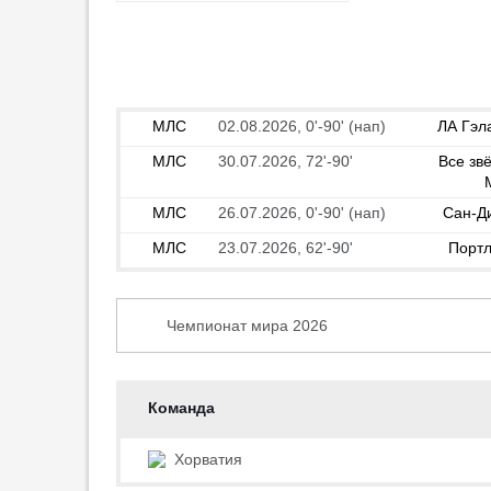
трансфере Мирлинда Даку
12:13
15
СТАТИСТИКА
НОВОСТИ (3)
ТРАНСФЕРЫ (13)
Самедов: «Даку сто процентов
поможет „Спартаку“»
МЛС
02.08.2026, 0'-90' (нап)
ЛА Гэл
16:36
МЛС
30.07.2026, 72'-90'
Все зв
Клубы из Испании и Турции
интересуются защитником
«Зенита» Дркушичем
МЛС
26.07.2026, 0'-90' (нап)
Сан-Д
16:31
МЛС
23.07.2026, 62'-90'
Порт
Сигурдссон: «Сафонов заслужил
быть первым номером ПСЖ»
15:50
1
Чемпионат мира 2026
Тренер «Зенита»
прокомментировал травму
Чемпионат мира 2026
Кондакова
Отбор ЧМ-2026. Европа
Команда
15:42
Товарищеские матчи. Сборные 2026
Отец Даку отреагировал на
Хорватия
переход игрока в «Спартак»
США. МЛС 2026