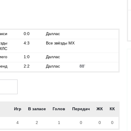
акси
0:0
Даллас
ёзды
4:3
Все звёзды MX
МЛС
иего
1:0
Даллас
ленд
2:2
Даллас
88’
Игр
В запасе
Голов
Передач
ЖК
КК
4
2
1
0
0
0