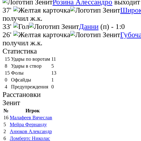
Розина Алессандро
выходит
37'
Широк
получил ж.к.
33'
Данни
(п)
- 1:0
26'
Губоч
получил ж.к.
Статистика
15
Удары по воротам
11
8
Удары в створ
5
15
Фолы
13
0
Офсайды
1
4
Предупреждения
0
Расстановки
Зенит
№
Игрок
16
Малафеев Вячеслав
5
Мейра Фернанду
2
Анюков Александр
6
Ломбертс Николас