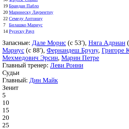
19
Брандан Пабло
20
Маринеску Лаурентиу
22
Семеду Антониу
7
Билашко Мариус
14
Русеску Раул
Запасные:
Дале Морис
(с 53'),
Няга Адриан
(
Мариус
(с 88'),
Фернандеш Бруну
,
Григоре 
Мехмедович Эрсин
,
Марин Петре
Главный тренер:
Леви Ронни
Судьи
Главный:
Дин Майк
Зенит
5
10
15
20
25