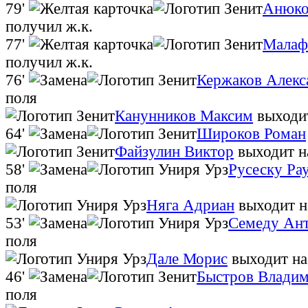
79'
Анюко
получил ж.к.
77'
Малаф
получил ж.к.
76'
Кержаков Алекс
поля
Канунников Максим
выходи
64'
Широков Роман
Файзулин Виктор
выходит н
58'
Русеску Ра
поля
Няга Адриан
выходит н
53'
Семеду Ан
поля
Дале Морис
выходит на
46'
Быстров Влади
поля