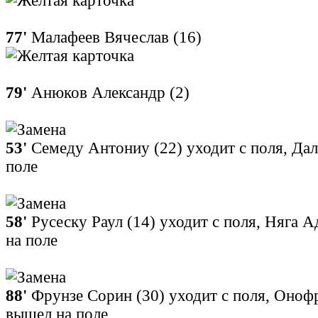
77'
Малафеев Вячеслав (16)
79'
Анюков Александр (2)
53'
Семеду Антониу (22) уходит с поля, Да
поле
58'
Русеску Раул (14) уходит с поля, Няга 
на поле
88'
Фрунзе Сорин (30) уходит с поля, Оноф
вышел на поле