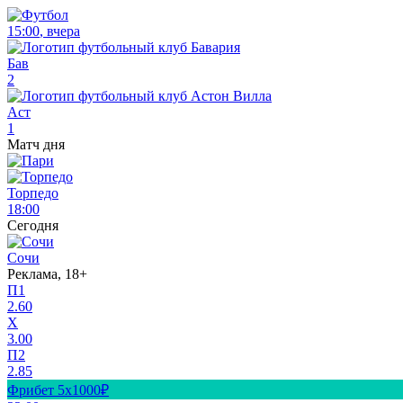
15:00
,
вчера
Бав
2
Аст
1
Матч дня
Торпедо
18:00
Сегодня
Сочи
Реклама, 18+
П1
2.60
X
3.00
П2
2.85
Фрибет 5х1000₽