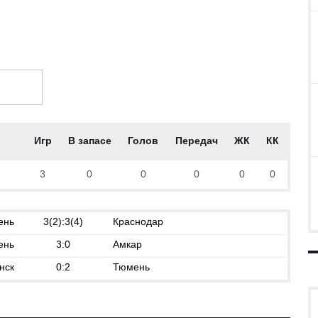
НСФЕРЫ (9)
КОММЕНТАРИИ (33)
Игр
В запасе
Голов
Передач
ЖК
КК
3
0
0
0
0
0
ень
3(2):3(4)
Краснодар
ень
3:0
Амкар
нск
0:2
Тюмень