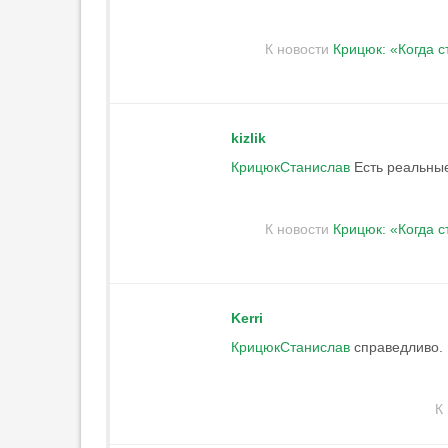
К новости
Крицюк: «Когда с
kizlik
КрицюкСтанислав
Есть реальны
К новости
Крицюк: «Когда с
Kerri
КрицюкСтанислав
справедливо. 
К