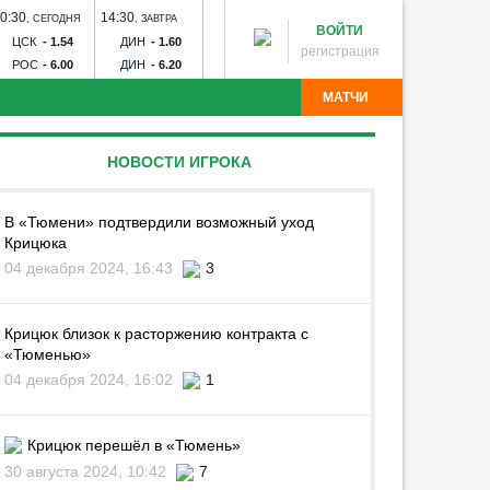
0:30
14:30
17:00
20:00
20:30
,
СЕГОДНЯ
,
ЗАВТРА
,
ЗАВТРА
,
ЗАВТРА
,
ЗАВТ
ВОЙТИ
ЦСК
-
1.54
ДИН
-
1.60
ЗЕН
-
1.23
СПА
-
2.19
РУБ
-
1
регистрация
РОС
-
6.00
ДИН
-
6.20
РОД
-
15.00
КРА
-
3.05
ОРЕ
-
4
МАТЧИ
партак - Краснодар
Рубин - Оренбург
Факел - Ахмат
НОВОСТИ ИГРОКА
Торпедо
Калуга - Искра
Химик - Носта
Квант -
лна - Тюмень
Звезда - Луки-Энергия
БроукБойз -
Угадай команду
Авангард - Кристалл-МЭЗ
СКА - Спартак
Тосно -
В «Тюмени» подтвердили возможный уход
Крицюка
04 декабря 2024, 16:43
3
Крицюк близок к расторжению контракта с
«Тюменью»
04 декабря 2024, 16:02
1
Крицюк перешёл в «Тюмень»
30 августа 2024, 10:42
7