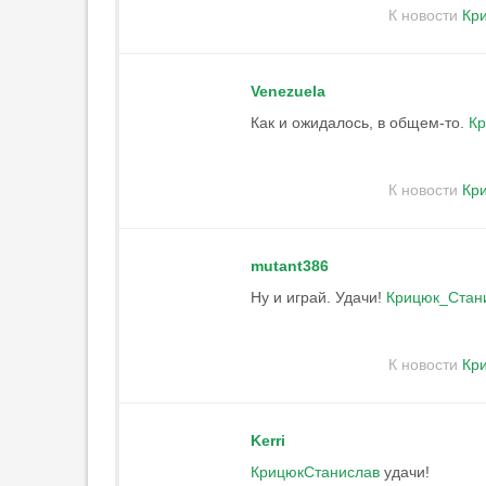
Чернов пропустит матч с
К новости
Кри
«Балтикой» из-за травмы
15:16
1
«Локомотив» и РЖД
Venezuela
расходятся в оценке
Как и ожидалось, в общем-то.
Кр
Батракова
14:58
1
«Милан» возобновил интерес
К новости
Кри
к Барджи из «Барселоны»
14:49
1
«Рома» нацелилась на
mutant386
вингера «Челси» Гиттенса
Ну и играй. Удачи!
Крицюк_Стан
14:32
1
«Арсенал» рассматривает
К новости
Кри
трансфер Йылдыза после
неудачи с Винисиусом
14:26
1
Kerri
КрицюкСтанислав
удачи!