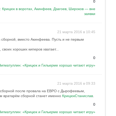
0
: Крицюк в воротах, Акинфеев, Дзагоев, Широков — вне
заявки
21 марта 2016 в 10:45
 сборной, вместо Акинфеева. Пусть и не первым
 своих хороших киперов хватает...
0
игматуллин: «Крицюк и Гильерме хорошо читают игру»
21 марта 2016 в 09:33
 сборной после провала на ЕВРО с Дырофеевым,
ым вратарём сборной станет именно
КрицюкСтанислав
.
0
игматуллин: «Крицюк и Гильерме хорошо читают игру»