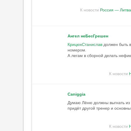
К новости
Россия — Литва
Ангел неБесГрешен
КрицюкСтанислав
должен быть в
номером.
А легам в сборной делать нефик,
К новости
Н
Caniggia
Думаю Лёню должны выгнать из
придёт другой тренер и основн
К новости
Н