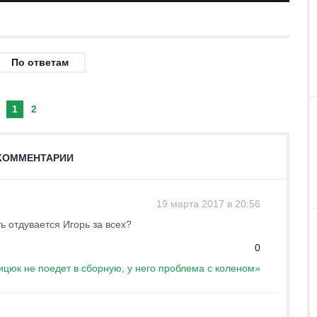
По ответам
1
2
КОММЕНТАРИИ
19 марта 2017 в 20:56
ь отдувается Игорь за всех?
0
цюк не поедет в сборную, у него проблема с коленом»