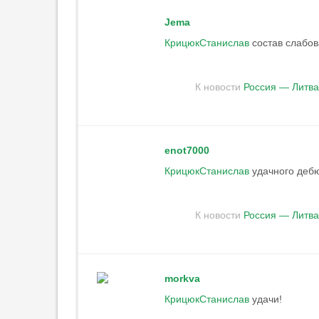
Jema
КрицюкСтанислав
состав слабов
К новости
Россия — Литва
enot7000
КрицюкСтанислав
удачного деб
К новости
Россия — Литва
morkva
КрицюкСтанислав
удачи!