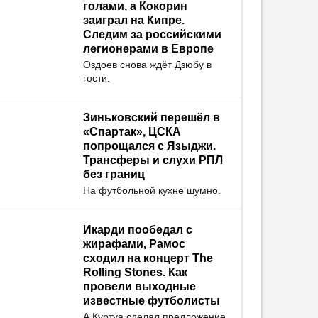
голами, а Кокорин
заиграл на Кипре.
Следим за российскими
легионерами в Европе
Оздоев снова ждёт Дзюбу в
гости.
Зиньковский перешёл в
«Спартак», ЦСКА
попрощался с Языджи.
Трансферы и слухи РПЛ
без границ
На футбольной кухне шумно.
Икарди пообедал с
жирафами, Рамос
сходил на концерт The
Rolling Stones. Как
провели выходные
известные футболисты
А Куртуа сделал предложение