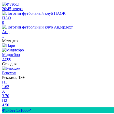
20:45
,
вчера
ПАО
0
Анд
1
Матч дня
Мидлсбро
22:00
Сегодня
Рексхэм
Реклама, 18+
П1
1.62
X
3.70
П2
4.50
Фрибет 5х1000₽