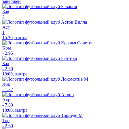
завершен
Бав
2
Аст
1
15:30
,
завтра
Кры
-
2.95
Бал
-
2.50
18:00
,
завтра
Лок
-
1.37
Акр
-
7.80
18:00
,
завтра
Тор
-
2.60