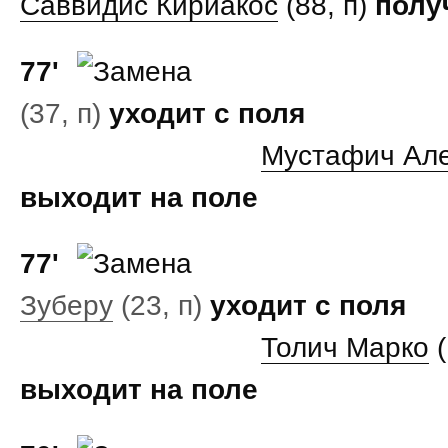
Саввидис Кириакос
(88, п)
полу
77'
(37, п)
уходит с поля
Мустафич Ал
выходит на поле
77'
Зуберу
(23, п)
уходит с поля
Толич Марко
(
выходит на поле