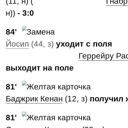
(11, н) (
Гнаб
н))
- 3:0
84'
Йосип
(44, з)
уходит с поля
Геррейру Ра
выходит на поле
81'
Баджрик Кенан
(12, з)
получил ж
81'