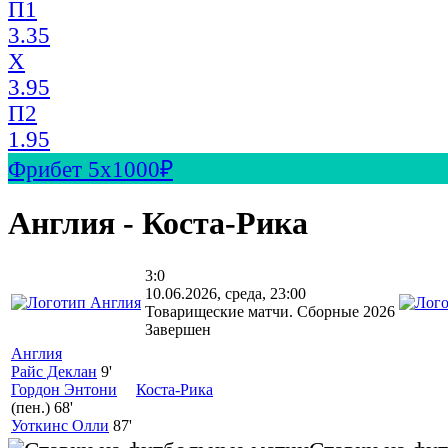
П1
3.35
X
3.95
П2
1.95
Фрибет 5х1000₽
Англия - Коста-Рика
3:0
10.06.2026, среда, 23:00
Товарищеские матчи. Сборные 2026
Завершен
Англия
Райс Деклан
9'
Гордон Энтони
Коста-Рика
(пен.)
68'
Уоткинс Олли
87'