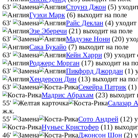
63'
Стоунз Джон
(5)
уходит
Гуэхи Марк
(6)
выходит на поле
63'
Райс Деклан
(4)
уходит
Эзе Эберечи
(21)
выходит на поле
63'
Мадуэке Нони
(20)
ухо
Сака Букайо
(7)
выходит на поле
63'
Кейн Харри
(9)
уходит 
Роджерс Морган
(17)
выходит на п
63'
Пикфорд Джордан
(1)
Хендерсон Дин
(13)
выходит на по
63'
Секейра Патрик
(1)
Мадрис Абрахам
(23)
выходит 
55'
Салазар 
ж.к.
55'
Сото Андрей
(12)
у
Нуньес Кристофер
(11)
выходит
46'
Джонсон Шон
(2)
у