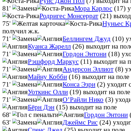
Руис Джон Пол
(7)
выходит на 
81'
Мора Карлос
(17)
у
Родригес Монсеррат
(21)
выход
75'
Нуньес К
получил ж.к.
71'
Беллингем Джуд
(10)
у
Куанса Жарелл
(26)
выходит на пол
71'
Гордон Энтони
(18)
ухо
Рэшфорд Маркус
(11)
выходит на 
71'
Андерсон Эллиот
(8)
у
Майну Кобби
(16)
выходит на поле
71'
Конса Эзри
(2)
уходит 
Уоткинс Олли
(19)
выходит на поле
71'
О’Райли Нико
(3)
уходи
Бёрн Дэн
(15)
выходит на поле
68'
Гордон Энтони
63'
Джеймс Рис
(24)
уходи
Спенс Джед
(25)
выходит на поле