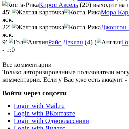
Кирос Аксель
(20)
выходит на 
45'
Мора Кар
ж.к.
22'
Джонсон
ж.к.
9'
Райс Деклан
(4) (
Го
- 1:0
Все комментарии
Только авторизированные пользователи могу
комментарии. Если у Вас уже есть аккаунт -
Войти через соцсети
Login with Mail.ru
Login with ВКонтакте
Login with Одноклассники
Login with Яндекс