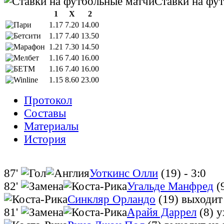
Ставки на фу
1
X
2
1.17
7.20
14.00
1.17
7.40
13.50
1.21
7.30
14.50
1.16
7.40
16.00
1.16
7.40
16.00
1.15
8.60
23.00
Протокол
Составы
Материалы
История
87'
Уоткинс Олли
(19)
- 3:0
82'
Угальде Манфред
(
Синкляр Орландо
(19)
выходит
81'
Арайя Даррел
(8)
у