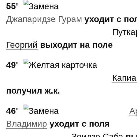
55'
Джапаридзе Гурам
уходит с по
Путка
Георгий
выходит на поле
49'
Капиа
получил ж.к.
46'
А
Владимир
уходит с поля
Зоидзе Саба
вы