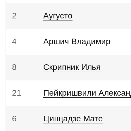
2
Аугусто
4
Аршич Владимир
8
Скрипник Илья
21
Пейкришвили Алексан
6
Цинцадзе Мате