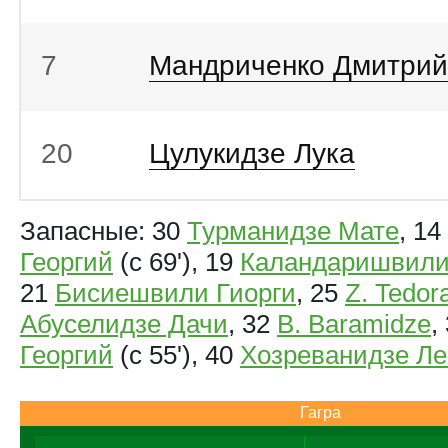
7
Мандриченко Дмитрий
20
Цулукидзе Лука
Запасные: 30
Турманидзе Мате
, 14
Георгий
(с 69'), 19
Каландаришвили
21
Бисиешвили Гиорги
, 25
Z. Tedor
Абуселидзе Дачи
, 32
B. Baramidze
,
Георгий
(с 55'), 40
Хозреванидзе Ле
Гагра