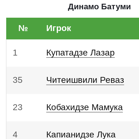
Динамо Батуми
№
Игрок
1
Купатадзе Лазар
35
Читеишвили Реваз
23
Кобахидзе Мамука
4
Капианидзе Лука