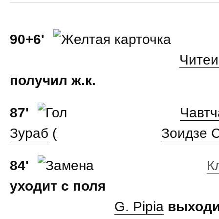
90+6'
Читеи
получил ж.к.
87'
Чавтч
Зураб
(
Зоидзе 
84'
К
уходит с поля
G. Pipia
выходи