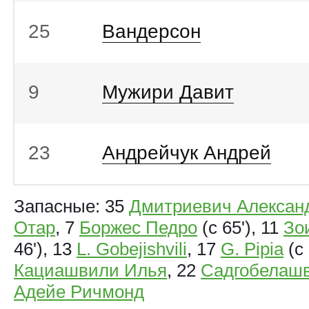
25
Вандерсон
9
Мужири Давит
23
Андрейчук Андрей
Запасные: 35
Дмитриевич Алексан
Отар
, 7
Боржес Педро
(с 65'), 11
Зо
46'), 13
L. Gobejishvili
, 17
G. Pipia
(с 
Кациашвили Илья
, 22
Садгобелашв
Адейе Ричмонд