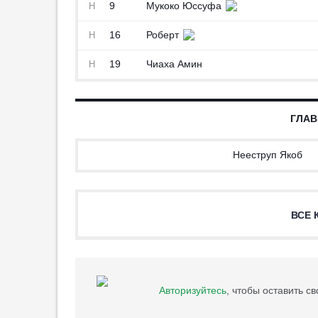
9
Мукоко Юссуфа
Н
16
Роберт
Н
19
Чиаха Амин
Н
ГЛАВ
Нееструп Якоб
ВСЕ 
Авторизуйтесь
, чтобы оставить с