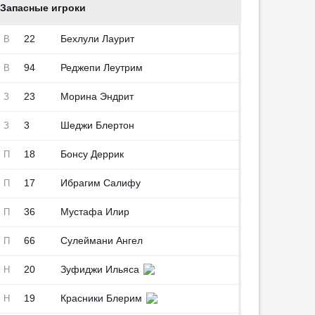
Пасы: 8
Выносы: 1
Всего навесов: 2
Запасные игроки
Точность пасов: 6
Пасы: 16
Точные навесы: 1
Минут сыграно: 76
Точность пасов: 13
Перехваты: 1
22
Бехлули Лаурит
В
Минут сыграно: 92
Пасы: 15
Точность пасов: 11
94
Реджепи Леутрим
В
Минут сыграно: 96
23
Морина Эндрит
З
3
Шеджи Блертон
З
18
Бонсу Деррик
П
17
Ибрагим Салифу
П
36
Мустафа Илир
П
66
Сулеймани Ангел
П
20
Зуфиджи Ильяса
Н
Минут сыграно: 4
19
Красники Блерим
Н
Всего навесов: 1