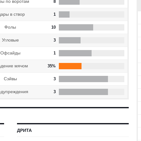
ры по воротам
8
дары в створ
1
Фолы
10
Угловые
3
Офсайды
1
адение мячом
35%
Cэйвы
3
дупреждения
3
ДРИТА