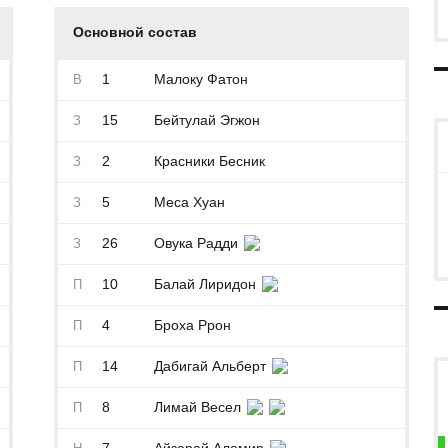
Основной состав
1
Малоку Фатон
В
15
Бейтулай Эгжон
З
2
Красники Бесник
З
5
Меса Хуан
З
26
Овука Радди
З
10
Балай Лиридон
П
4
Броха Ррон
П
14
Дабигай Альберт
П
8
Лимай Весел
П