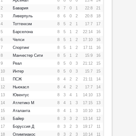
1
Арсенал
8
8
0
0
23:4
24
2
Бавария
8
7
0
1
22:8
21
3
Ливерпуль
8
6
0
2
20:8
18
4
Тоттенхэм
8
5
2
1
17:7
17
5
Барселона
8
5
1
2
22:14
16
6
Челси
8
5
1
2
17:10
16
7
Спортинг
8
5
1
2
17:11
16
8
Манчестер Сити
8
5
1
2
15:9
16
9
Реал
8
5
0
3
21:12
15
10
Интер
8
5
0
3
15:7
15
11
ПСЖ
8
4
2
2
21:11
14
12
Ньюкасл
8
4
2
2
17:7
14
13
Ювентус
8
3
4
1
14:10
13
14
Атлетико М
8
4
1
3
17:15
13
15
Аталанта
8
4
1
3
10:10
13
16
Байер
8
3
3
2
13:14
12
17
Боруссия Д
8
3
2
3
19:17
11
18
Олимпиакос
8
3
2
3
10:14
11