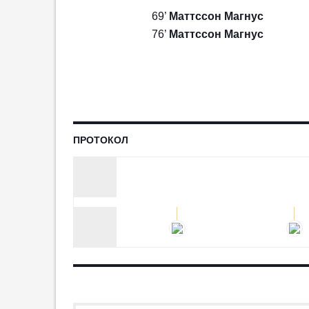
УЕФА сохраняет бойкот турниров
69’
Маттссон Магнус
ФИФА, несмотря на извинения
76’
Маттссон Магнус
Инфантино
20:28
8
«Динамо» ведёт
МАТЧ
ПРОТОКОЛ
РАССТАНОВКА
КОММЕНТА
переговоры о трансфере
форварда «Лацио»
08:32
3
ПРОТОКОЛ
КДК РФС дисквалифицировал
тренера «Уфы» Тетрадзе на
месяц
08:25
1
В FIFPro заявили о
злоупотреблении властью
президентом ФИФА
00:48
1
«Барселона» отменила
товарищеский матч в Марокко
23:58
4