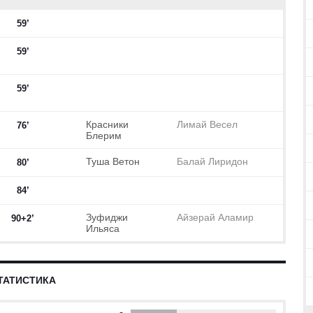
59’
59’
59’
Красники
Лимай Весел
76’
Блерим
Туша Ветон
Балай Лиридон
80’
84’
Зуфиджи
Айзерай Аламир
90+2’
Ильяса
ТАТИСТИКА