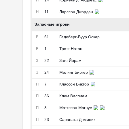
14
Корнелиус Андреас
Н
11
Ларссон Джордан
Н
Запасные игроки
61
Гадеберг-Буур Оскар
В
1
Тротт Натан
В
22
Заге Йорам
З
24
Мелинг Биргер
З
7
Классон Виктор
П
36
Клем Виллиам
П
8
Маттссон Магнус
П
23
Сарапата Доминик
П