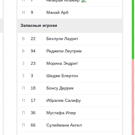
7
Айзерай Аламир
Н
9
Манай Арб
Н
Запасные игроки
22
Бехлули Лаурит
В
94
Реджепи Леутрим
В
23
Морина Эндрит
З
3
Шеджи Блертон
З
18
Бонсу Деррик
П
17
Ибрагим Салифу
П
36
Мустафа Илир
П
66
Сулеймани Ангел
П