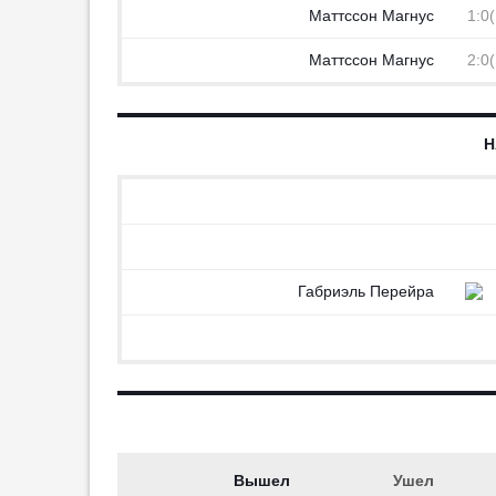
Маттссон Магнус
1:0
Парашютист с неба доставил
футболку Возинье на
Маттссон Магнус
2:0
презентации
23:48
3
«Монако» с Головиным обыграл
Н
«Хетафе» в дебютном матче
Сазонова
23:08
1
Дисквалификация Заболотного
закончится в середине января
22:57
7
Габриэль Перейра
Матч «Торпедо» — «Сочи»
перенесён на один день
22:41
2
«Лидс» подписал Траффорда
у «Ман Сити» за рекордную
сумму
22:30
1
Вышел
Ушел
Матч Лиги Европы в Австрии