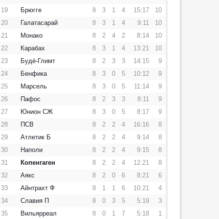
19
Брюгге
8
3
1
4
15:17
10
20
Галатасарай
8
3
1
4
9:11
10
21
Монако
8
2
4
2
8:14
10
22
Карабах
8
3
1
4
13:21
10
23
Будё-Глимт
8
2
3
3
14:15
9
24
Бенфика
8
3
0
5
10:12
9
25
Марсель
8
3
0
5
11:14
9
26
Пафос
8
2
3
3
8:11
9
27
Юнион СЖ
8
3
0
5
8:17
9
28
ПСВ
8
2
2
4
16:16
8
29
Атлетик Б
8
2
2
4
9:14
8
30
Наполи
8
2
2
4
9:15
8
31
Копенгаген
8
2
2
4
12:21
8
32
Аякс
8
2
0
6
8:21
6
33
Айнтрахт Ф
8
1
1
6
10:21
4
34
Славия П
8
0
3
5
5:19
3
35
Вильярреал
8
0
1
7
5:18
1