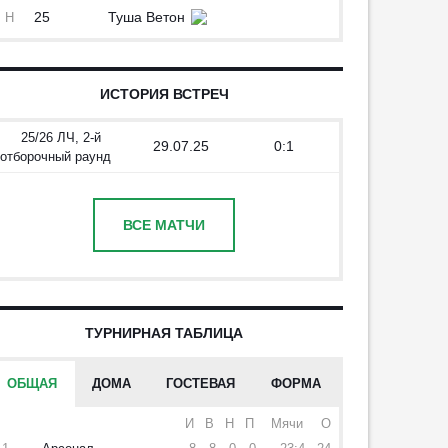
Перехваты: 1
25
Туша Ветон
Н
Выносы: 1
Ударов всего: 1
Пасы: 3
Выносы: 1
Минут сыграно: 20
Пасы: 6
Точность пасов: 4
ИСТОРИЯ ВСТРЕЧ
Минут сыграно: 16
25/26 ЛЧ, 2-й
29.07.25
0:1
отборочный раунд
ВСЕ МАТЧИ
ТУРНИРНАЯ ТАБЛИЦА
ОБЩАЯ
ДОМА
ГОСТЕВАЯ
ФОРМА
И
В
Н
П
Мячи
О