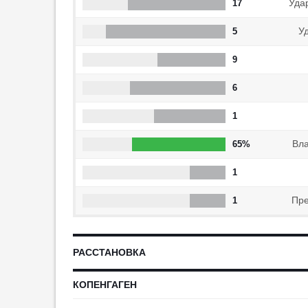
Уда
17
19:20
8
У
5
Каннаваро опроверг
информацию о годовой зарплате
9
в 4 млн евро
19:03
4
6
Помощник Семака объяснил,
почему мало играет Мостовой
1
18:38
5
Вл
65%
РФС обновил систему роста
вознаграждений судей
1
18:23
1
УЕФА хочет провести
Пре
1
проверку проекта ФИФА по
продаже прав на ЧМ
17:59
1
РАССТАНОВКА
У Карпина впервые
родился сын
КОПЕНГАГЕН
17:38
7