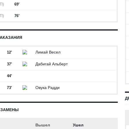
(П)
69’
(П)
76’
АКАЗАНИЯ
Лимай Весел
12’
Дабигай Альберт
37’
44’
Овука Радди
73’
Д
ЗАМЕНЫ
Вышел
Ушел