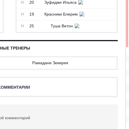
20
Зуфиджи Ильяса
Н
19
Красники Блерим
Н
25
Туша Ветон
Н
НЫЕ ТРЕНЕРЫ
Рамадани Зекирия
КОММЕНТАРИИ
вой комментарий