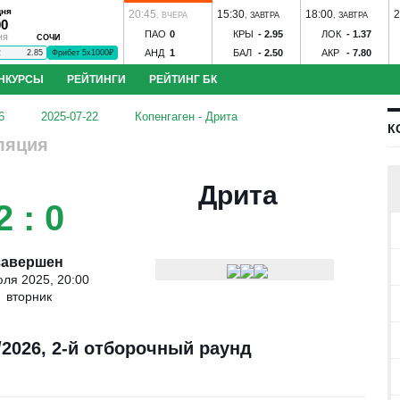
дня
20:45
15:30
18:00
2
,
ВЧЕРА
,
ЗАВТРА
,
ЗАВТРА
00
ПАО
0
КРЫ
-
2.95
ЛОК
-
1.37
СОЧИ
НЯ
АНД
1
БАЛ
-
2.50
АКР
-
7.80
2
2.85
Фрибет 5х1000₽
НКУРСЫ
РЕЙТИНГИ
РЕЙТИНГ БК
в - Акрон
ЦСКА - Ростов
Динамо М - Динамо Мхч
Зенит - Родина
С
6
2025-07-22
Копенгаген - Дрита
К
к-КМВ
Динамо Вологда - Тверь
Строгино - Торпедо
Зенит-Ижевск - 
ляция
оль
Иртыш - Сатурн
Спартак-Нальчик - Алания
Волгарь - Победа
Во
нозов
Угадай футболиста
S
Ильпар - Сокол
Ижевск - Торпедо
Знамя Ногинск - Динамо Брянск
Дрита
2 : 0
завершен
юля 2025, 20:00
вторник
бол
Конкурс ЧМ-2026
/2026, 2-й отборочный раунд