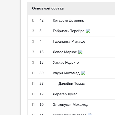
Основной состав
42
Котарски Доминик
В
5
Габриэль Перейра
З
4
Гарананга Мунаше
З
15
Лопес Маркос
З
13
Уэскас Родриго
З
30
Ачури Мохамед
П
27
Дилейни Томас
П
12
Лерагер Лукас
П
10
Эльюнусси Мохамед
П