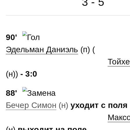
3 - 5
90'
Эдельман Даниэль
(п) (
Тойхе
(н))
- 3:0
88'
Бечер Симон
(н)
уходит с поля
Макс
(н)
выходит на поле