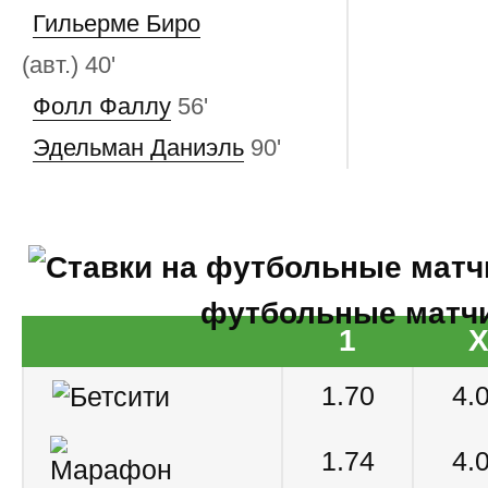
Гильерме Биро
(авт.)
40'
Фолл Фаллу
56'
Эдельман Даниэль
90'
футбольные матч
1
1.70
4.
1.74
4.