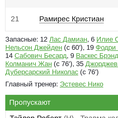
21
Рамирес Кристиан
Запасные: 12
Лас Дамиан
, 6
Илие 
Нельсон Джейден
(с 60'), 19
Фодри 
14
Сабович Бесард
, 9
Васкес Брэн
Колманич Жан
(с 76'), 35
Джорджев
Дуберсарский Николас
(с 76')
Главный тренер:
Эстевес Нико
Пропускают