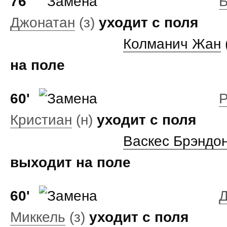
76'
Джонатан
(з)
уходит с поля
Колманич Жан
на поле
60'
Кристиан
(н)
уходит с поля
Васкес Брэндо
выходит на поле
60'
Миккель
(з)
уходит с поля