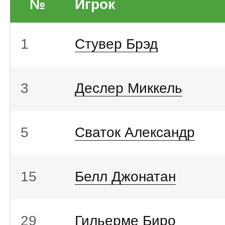
№
Игрок
1
Стувер Брэд
3
Деслер Миккель
5
Сваток Александр
15
Белл Джонатан
29
Гильерме Биро