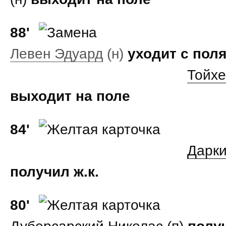
88'
Левен Эдуард
(н)
уходит с пол
Тойхе
выходит на поле
84'
Дарки
получил ж.к.
80'