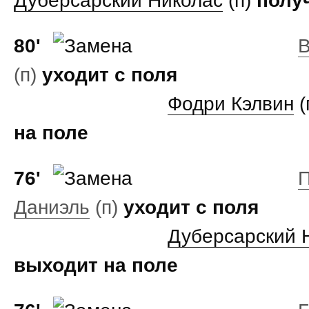
Дуберсарский Николас
(п)
получ
80'
(п)
уходит с поля
Фодри Кэлвин
(
на поле
76'
Даниэль
(п)
уходит с поля
Дуберсарский 
выходит на поле