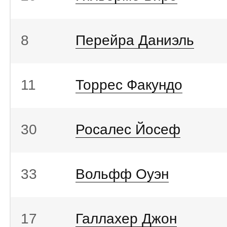
8
Перейра Даниэль
11
Торрес Факундо
30
Росалес Йосеф
33
Вольфф Оуэн
17
Галлахер Джон