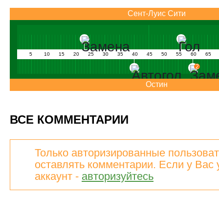
Сент-Луис Сити
5
10
15
20
25
30
35
40
45
50
55
60
65
2
Остин
ВСЕ КОММЕНТАРИИ
Только авторизированные пользоват
оставлять комментарии. Если у Вас 
аккаунт -
авторизуйтесь