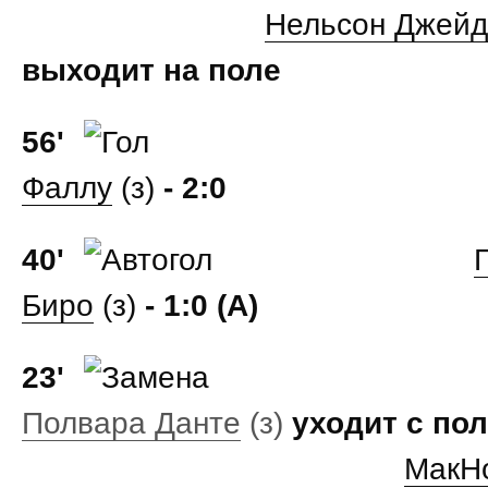
Нельсон Джейд
выходит на поле
56'
Фаллу
(з)
- 2:0
40'
Биро
(з)
- 1:0 (А)
23'
Полвара Данте
(з)
уходит с по
МакНо