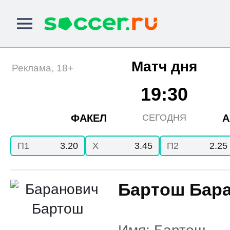
Матч дня
Реклама, 18+
19:30
ФАКЕЛ
А
СЕГОДНЯ
П1
3.20
X
3.45
П2
2.25
Бартош Бар