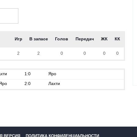
Игр
В запасе
Голов
Передач
ЖК
КК
2
2
0
0
0
0
хти
1:0
Яро
Яро
2:0
Лахти
Я ВЕРСИЯ
ПОЛИТИКА КОНФИДЕНЦИАЛЬНОСТИ