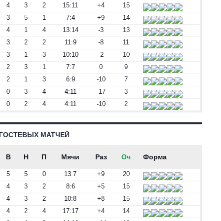
4
3
2
15:11
+4
15
3
5
1
7:4
+9
14
4
1
4
13:14
-3
13
3
2
2
11:9
-8
11
3
1
3
10:10
-2
10
2
3
1
7:7
0
9
2
1
3
6:9
-10
7
0
3
4
4:11
-17
3
0
2
4
4:11
-10
2
 ГОСТЕВЫХ МАТЧЕЙ
В
Н
П
Мячи
Раз
Оч
Форма
5
5
0
13:7
+9
20
4
3
2
8:6
+5
15
4
3
2
10:8
+8
15
4
2
4
17:17
+4
14