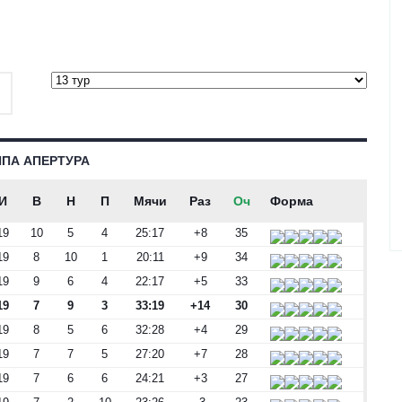
ППА АПЕРТУРА
И
В
Н
П
Мячи
Раз
Оч
Форма
19
10
5
4
25:17
+8
35
19
8
10
1
20:11
+9
34
19
9
6
4
22:17
+5
33
19
7
9
3
33:19
+14
30
19
8
5
6
32:28
+4
29
19
7
7
5
27:20
+7
28
19
7
6
6
24:21
+3
27