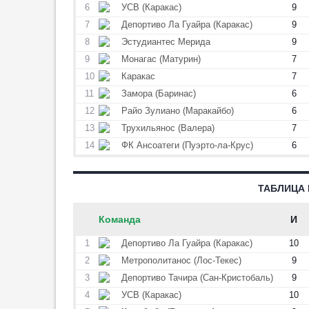
20:59
2
6
УСВ (Каракас)
9
Салаху предложили участок
7
Депортиво Ла Гуайра (Каракас)
9
земли в Турции
8
Эстудиантес Мерида
9
19:59
6
9
Монагас (Матурин)
7
Лучший игрок ЧМ-2010
10
Каракас
7
возглавил сборную Уругвая
11
Замора (Баринас)
6
19:37
2
12
Райо Зулиано (Маракайбо)
6
Даку о функциях: «Разница по
13
Трухильянос (Валера)
7
сравнению с „Рубином“ будет
14
ФК Ансоатеги (Пуэрто-ла-Крус)
6
большая»
19:20
8
ТАБЛИЦА
Каннаваро опроверг
информацию о годовой зарплате
в 4 млн евро
Команда
И
19:03
4
1
Депортиво Ла Гуайра (Каракас)
10
Помощник Семака объяснил,
2
Метрополитанос (Лос-Текес)
9
почему мало играет Мостовой
3
Депортиво Тачира (Сан-Кристобаль)
9
18:38
5
4
УСВ (Каракас)
10
РФС обновил систему роста