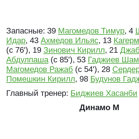
Запасные: 39
Магомедов Тимур
, 4
Идар
, 43
Ахмедов Ильяс
, 13
Кагер
(с 76'), 19
Зинович Кирилл
, 21
Джаб
Абдулпаша
(с 85'), 53
Гаджиев Шам
Магомедов Ражаб
(с 54'), 28
Сердер
Помешкин Кирилл
, 98
Будунов Гад
Главный тренер:
Биджиев Хасанби
Динамо М