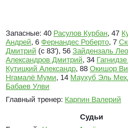
Запасные: 40
Расулов Курбан
, 47
К
Андрей
, 6
Фернандес Роберто
, 7
Ск
Дмитрий
(с 83'), 56
Зайдензаль Ле
Александров Дмитрий
, 34
Гагнидзе
Кутицкий Александр
, 88
Окишор Ви
Нгамалё Муми
, 14
Маухуб Эль Мех
Бабаев Улви
Главный тренер:
Карпин Валерий
Судьи