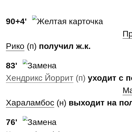
90+4'
Пр
Рико
(п)
получил ж.к.
83'
Хендрикс Йоррит
(п)
уходит с 
М
Хараламбос
(н)
выходит на по
76'