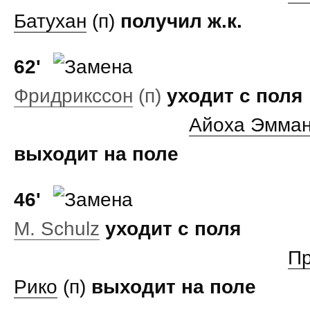
Батухан
(п)
получил ж.к.
62'
Фридрикссон
(п)
уходит с поля
Айоха Эмман
выходит на поле
46'
M. Schulz
уходит с поля
Пр
Рико
(п)
выходит на поле