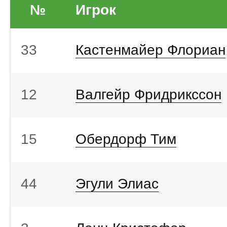
№
Игрок
33
Кастенмайер Флориан
12
Валгейр Фридрикссон
15
Обердорф Тим
44
Эгули Элиас