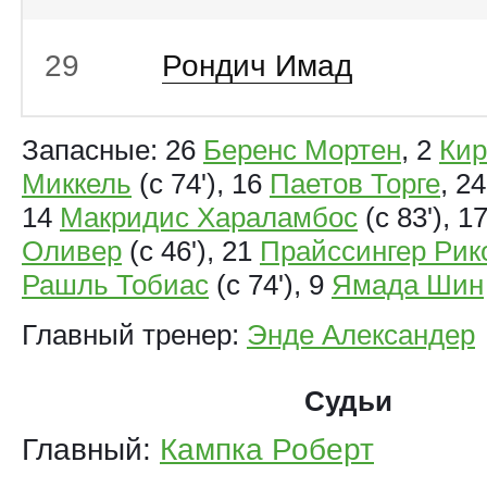
29
Рондич Имад
Запасные: 26
Беренс Мортен
, 2
Кир
Миккель
(с 74'), 16
Паетов Торге
, 2
14
Макридис Хараламбос
(с 83'), 1
Оливер
(с 46'), 21
Прайссингер Рик
Рашль Тобиас
(с 74'), 9
Ямада Шин
Главный тренер:
Энде Александер
Судьи
Главный:
Кампка Роберт