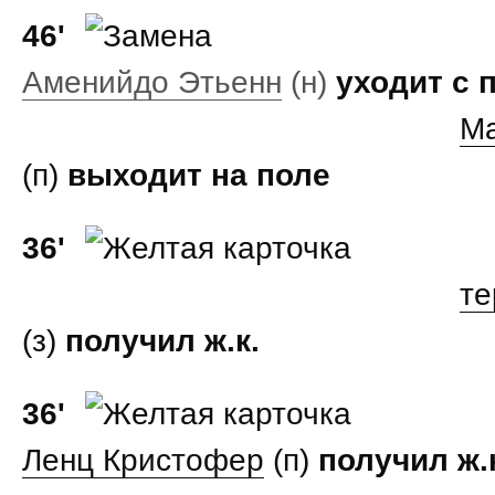
46'
Аменийдо Этьенн
(н)
уходит с 
М
(п)
выходит на поле
36'
те
(з)
получил ж.к.
36'
Ленц Кристофер
(п)
получил ж.