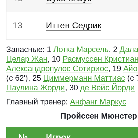
13
Иттен Седрик
Запасные: 1
Лотка Марсель
, 2
Дала
Целар Жан
, 10
Расмуссен Кристиа
Александропулос Сотириос
, 19
Айо
(с 62'), 25
Циммерманн Маттиас
(с 
Паулина Жорди
, 30
де Вейс Йорди
Главный тренер:
Анфанг Маркус
Пройcсен Мюнстер
№
Игрок