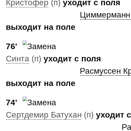
Кристофер
(п)
уходит с поля
Циммерманн
выходит на поле
76'
Синта
(п)
уходит с поля
Расмуссен К
выходит на поле
74'
Сертдемир Батухан
(п)
уходит 
Ра