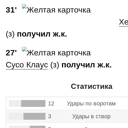
31'
Хе
(з)
получил ж.к.
27'
Сусо Клаус
(з)
получил ж.к.
Статистика
12
Удары по воротам
3
Удары в створ