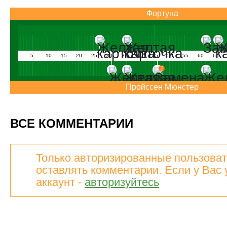
Фортуна
5
10
15
20
25
30
35
40
45
50
55
60
65
2
Пройcсен Мюнстер
ВСЕ КОММЕНТАРИИ
Только авторизированные пользоват
оставлять комментарии. Если у Вас 
аккаунт -
авторизуйтесь