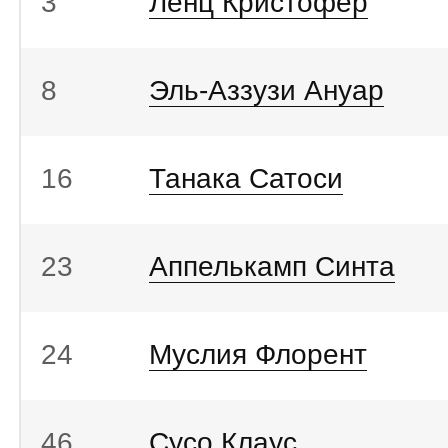
3
Ленц Кристофер
8
Эль-Аззузи Ануар
16
Танака Сатоси
23
Аппелькамп Синта
24
Муслия Флорент
46
Сусо Клаус