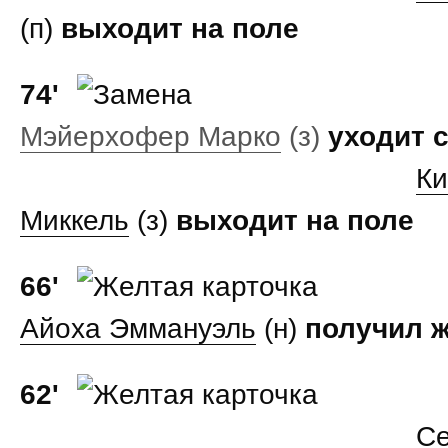
(п)
выходит на поле
74'
Мэйерхофер Марко
(з)
уходит 
Ки
Миккель
(з)
выходит на поле
66'
Айоха Эммануэль
(н)
получил ж
62'
С