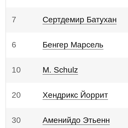
7
Сертдемир Батухан
6
Бенгер Марсель
10
M. Schulz
20
Хендрикс Йоррит
30
Аменийдо Этьенн