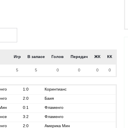
ОММЕНТАРИИ (2)
Игр
В запасе
Голов
Передач
ЖК
КК
5
5
0
0
0
0
нго
1:0
Коринтианс
нго
2:0
Баия
 Мин
0:1
Фламенго
нсе
3:2
Фламенго
нго
2:0
Америка Мин