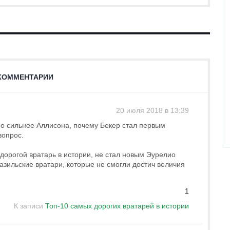
КОММЕНТАРИИ
20 июля 2018 в 13:39
по сильнее Аллисона, почему Бекер стал первым
вопрос.
дорогой вратарь в истории, не стал новым Эурелио
зильские вратари, которые не смогли достич величия
1
К записи
Топ-10 самых дорогих вратарей в истории