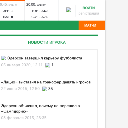
0:45
20:00
15:30
18:00
20:30
,
ВЧЕРА
,
ЗАВТРА
,
08 АВГ
,
08 АВГ
,
08 А
ВОЙТИ
ЗЕН
1
ТОР
-
2.60
КРЫ
-
2.95
ЛОК
-
1.37
ЦСК
-
1
регистрация
БАЛ
0
СОЧ
-
2.75
БАЛ
-
2.50
АКР
-
7.80
РОС
-
6
МАТЧИ
ч
Зенит - Родина
Спартак - Краснодар
Рубин -
НОВОСТИ ИГРОКА
 Торпедо
Зенит-Ижевск - Торпедо
Калуга - Искра
я
Волгарь - Победа
Волна - Тюмень
Звезда - Луки-
Угадай команду
инск - Динамо Брянск
Авангард - Кристалл-МЭЗ
Эдерсон завершил карьеру футболиста
05 января 2020, 12:11
1
«Лацио» выставил на трансфер девять игроков
22 июня 2015, 12:50
35
Эдерсон объяснил, почему не перешел в
«Сампдорию»
03 февраля 2015, 23:35