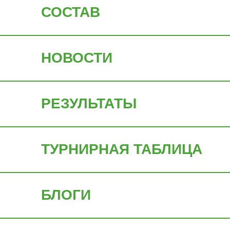
СОСТАВ
НОВОСТИ
РЕЗУЛЬТАТЫ
ТУРНИРНАЯ ТАБЛИЦА
БЛОГИ