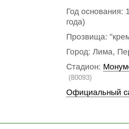
Год основания: 
года)
Прозвища: "кре
Город: Лима, Пе
Стадион:
Монум
(80093)
Официальный с