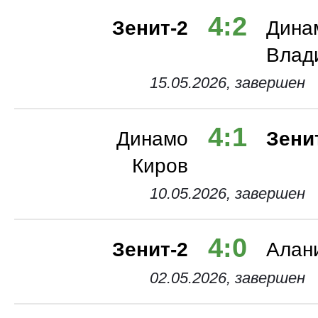
4:2
Зенит-2
Дина
Влад
15.05.2026, завершен
4:1
Динамо
Зени
Киров
10.05.2026, завершен
4:0
Зенит-2
Алан
02.05.2026, завершен