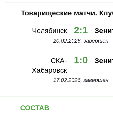
Товарищеские матчи. Клу
2:1
Челябинск
Зени
20.02.2026, завершен
1:0
СКА-
Зени
Хабаровск
17.02.2026, завершен
СОСТАВ