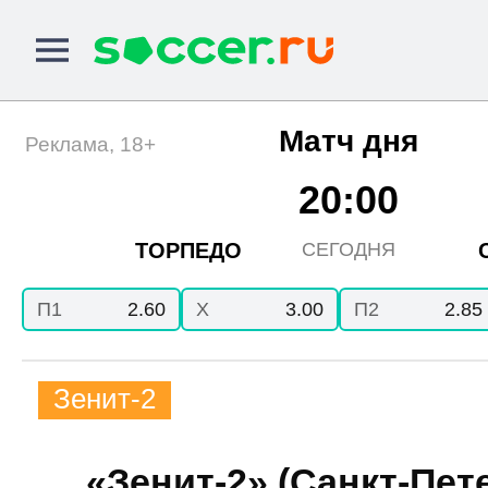
Матч дня
Реклама, 18+
20:00
ТОРПЕДО
СЕГОДНЯ
П1
2.60
X
3.00
П2
2.85
Зенит-2
«Зенит-2» (Санкт-Пет