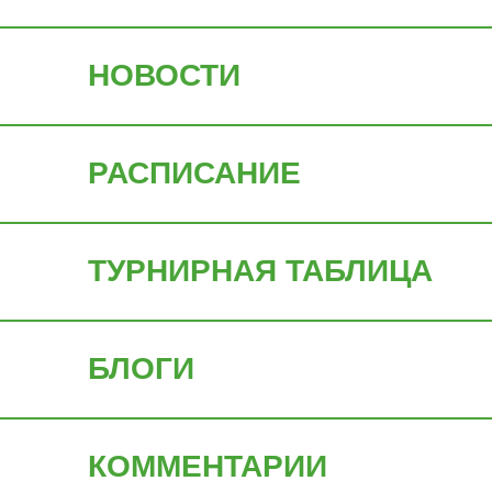
НОВОСТИ
РАСПИСАНИЕ
ТУРНИРНАЯ ТАБЛИЦА
БЛОГИ
КОММЕНТАРИИ