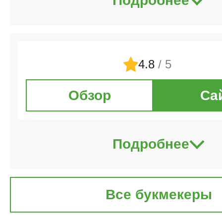
Подробнее
4.8
/ 5
Обзор
Са
Подробнее
Все букмекеры