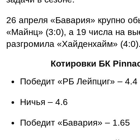
26 апреля «Бавария» крупно об
«Майнц» (3:0), а 19 числа на вы
разгромила «Хайденхайм» (4:0)
Котировки БК Pinnac
Победит «РБ Лейпциг» – 4.4
Ничья – 4.6
Победит «Бавария» – 1.65