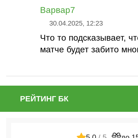
Варвар7
30.04.2025, 12:23
Что то подсказывает, чт
матче будет забито мног
РЕЙТИНГ БК
5.0
/ 5
до 1