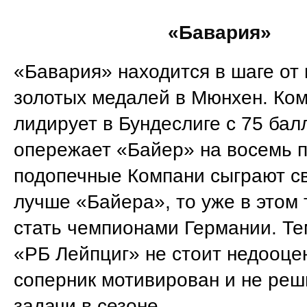
«Бавария»
«Бавария» находится в шаге от
золотых медалей в Мюнхен. Ко
лидирует в Бундеслиге с 75 бал
опережает «Байер» на восемь п
подопечные Компани сыграют с
лучше «Байера», то уже в этом 
стать чемпионами Германии. Те
«РБ Лейпциг» не стоит недооце
соперник мотивирован и не реш
задачи в сезоне.