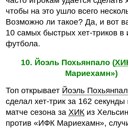
часто игрокам удается сделать х
чтобы на это ушло всего неско
Возможно ли такое? Да, и вот в
10 самых быстрых хет-триков в
футбола.
10. Йоэль Похьянпало (
ХИ
Мариехамн»)
Топ открывает
Йоэль Похьянпал
сделал хет-трик за 162 секунды
матче сезона за
ХИК
из Хельсин
против «ИФК Мариехамн», случ