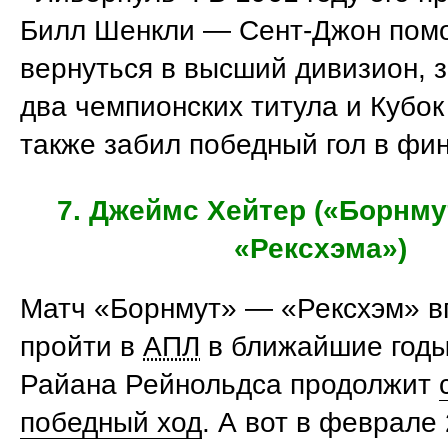
Билл Шенкли — Сент-Джон помо
вернуться в высший дивизион, 
два чемпионских титула и Кубок
также забил победный гол в фи
7. Джеймс Хейтер («Борнму
«Рексхэма»)
Матч «Борнмут» — «Рексхэм» в
пройти в
АПЛ
в ближайшие годы
Райана Рейнольдса продолжит
победный ход
. А вот в феврале