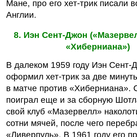
Мане, про его хет-трик писали 
Англии.
8. Иэн Сент-Джон («Мазерве
«Хиберниана»)
В далеком 1959 году Иэн Сент-
оформил хет-трик за две минуты
в матче против «Хиберниана». 
поиграл еще и за сборную Шотл
свой клуб «Мазервелл» наколот
сотни мячей, после чего перебр
«Ливерпуль». В 1961 году его п