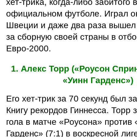
хет-трика, когда-либо забитого 
официальном футболе. Играл он
Швеции и даже два раза вышел
за сборную своей страны в отбо
Евро-2000.
1. Алекс Торр («Роусон Спри
«Уинн Гарденс»)
Его хет-трик за 70 секунд был з
Книгу рекордов Гиннесса. Торр 
гола в матче «Роусона» против 
Гарденс» (7:1) в воскресной лиг