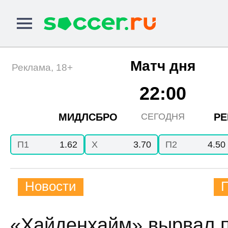
Матч дня
Реклама, 18+
22:00
МИДЛСБРО
РЕ
СЕГОДНЯ
П1
1.62
X
3.70
П2
4.50
Новости
«Хайденхайм» вырвал п