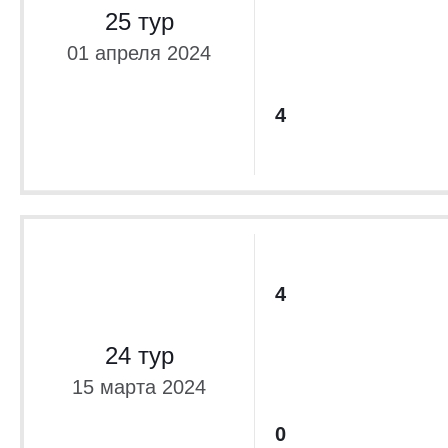
Лига Европы 201
25 тур
Лига чемпион
01 апреля 2024
Украина. Супе
4
Украин
2017/2018
Украина. Кубок
Лига Европы 201
Лига чемпион
Украина. Супе
4
Отбор ЧМ-2018.
Тов
24 тур
Сборные 2016
15 марта 2024
Отбор ЧЕ-2016
Тов
0