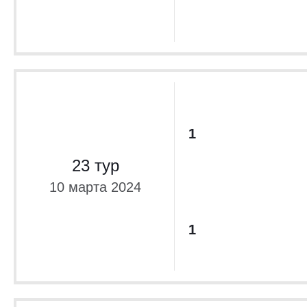
Сборные 2015
Украина
2014/2015
Украина
2013/2014
Беларусь. 
Мемориал Гр
1
23 тур
10 марта 2024
1