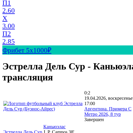
П1
2.60
X
3.00
П2
2.85
Фрибет 5х1000₽
Эстрелла Дель Сур - Каньюэл
трансляция
0:2
19.04.2026, воскресенье
17:00
Аргентина. Примера C
Метро 2026, 8 тур
Завершен
Каньюэлас
Эстрелла Дель Сур
J. P. Campos 38'