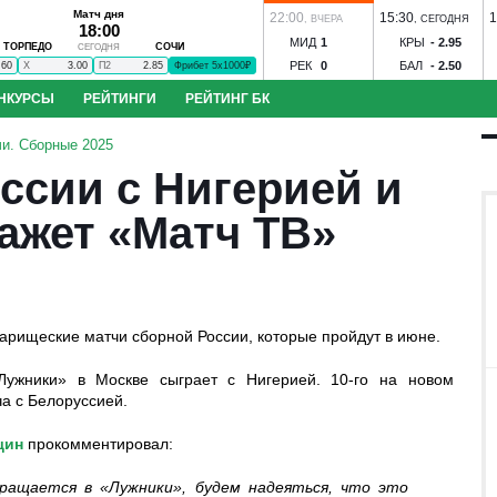
Матч дня
22:00
15:30
1
,
ВЧЕРА
,
СЕГОДНЯ
18:00
МИД
1
КРЫ
-
2.95
ТОРПЕДО
СОЧИ
СЕГОДНЯ
РЕК
0
БАЛ
-
2.50
.60
X
3.00
П2
2.85
Фрибет 5х1000₽
НКУРСЫ
РЕЙТИНГИ
РЕЙТИНГ БК
до - Сочи
ЦСКА - Ростов
Динамо М - Динамо Мхч
Зенит - Родина
С
и. Сборные 2025
к-КМВ
Динамо Вологда - Тверь
Строгино - Торпедо
Зенит-Ижевск - 
ссии с Нигерией и
оль
Иртыш - Сатурн
Спартак-Нальчик - Алания
Волгарь - Победа
Во
нозов
Угадай футболиста
S
Ильпар - Сокол
Ижевск - Торпедо
Знамя Ногинск - Динамо Брянск
ажет «Матч ТВ»
 Акрон
ЦСКА - Факел
Ростов - Рубин
Краснодар - Ахмат
арищеские матчи сборной России, которые пройдут в июне.
Лужники» в Москве сыграет с Нигерией. 10-го на новом
бол
Конкурс ЧМ-2026
а с Белоруссией.
щин
прокомментировал:
вращается в «Лужники», будем надеяться, что это