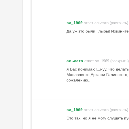
21:58
«Манчестер Сити» подпишет
Рульи из «Марселя»
sv_1969
ответ альсато (раскрыть)
21:42
Да уж это были Глыбы! Извините
Карседо уверен, что проблем из-
за политики после трансфера
Даку не будет
21:35
альсато
ответ sv_1969 (раскрыть)
«Милан» расторг контракт с
Беннасером
я Вас понимаю!...нуу, что дела
21:29
1
Маслаченко,Аркаши Галинского, 
сожалению...
«Астон Вилла»
представила форму, в
которой сыграет за
Суперкубок УЕФА
21:13
sv_1969
ответ альсато (раскрыть)
Аморим: «„Милан“ должен
Это так, но я не могу слушать пу
бороться за победу в Серии А
и Лиге Европы»