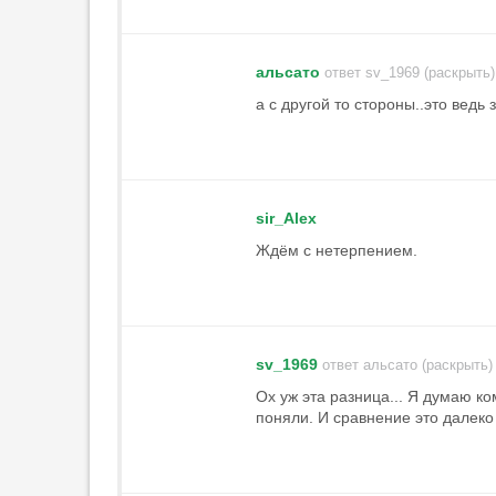
20:58
3
Карседо о Жедсоне: «Думаю, он
будет полностью готов к
альсато
ответ sv_1969 (раскрыть)
следующим матчам»
а с другой то стороны..это ведь 
20:48
3
«Астон Вилла» откладывает
покупку Джексона из-за
финансовых правил УЕФА
20:40
2
sir_Alex
Ждём с нетерпением.
Ещенко объяснил, почему
возглавил команду Медиалиги
20:31
Шварц сообщил о состоянии
травмированных Лунёва и
sv_1969
ответ альсато (раскрыть)
Зайнутдинова
Ох уж эта разница... Я думаю ко
20:14
2
поняли. И сравнение это далеко н
Рубенс считает, что бразильцы
помогут «Динамо» добыть
трофеи