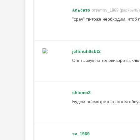
20:13
1
альсато
ответ sv_1969 (раскрыть)
"срач" тв-тоже необходим, чтоб 
jcfhhuh9sbt2
Опять звук на телевизоре выклю
shlomo2
Будем посмотреть а потом обсуж
sv_1969