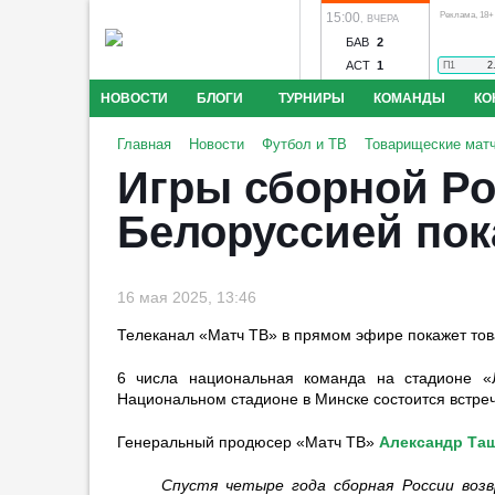
15:00
Реклама, 18+
,
ВЧЕРА
БАВ
2
АСТ
1
П1
2
НОВОСТИ
БЛОГИ
ТУРНИРЫ
КОМАНДЫ
КО
Крылья Советов - Балтика
Локомотив - Акрон
Торпе
Мяч Марадоны «Рука Бога»
Главная
Новости
Футбол и ТВ
Товарищеские матч
Амкар - Победа
Ангушт - Дружба
Астрахань - Машу
выставлен на аукцион за 10 млн
Игры сборной Ро
Рязань
Муром - Металлург
Нарт - Динамо Ставроп
евро
Конкурс прог
Динамо Киров
Чита - Чертаново
Шумбрат - 2DROT
00:19
Белоруссией пок
Шексна Череповец
Оренбург - Локомотив
Родина -
«Алания» впервые за
несколько лет возвращается на
родной стадион
16 мая 2025, 13:46
23:26
1
Телеканал «Матч ТВ» в прямом эфире покажет тов
В Африканской
конфедерации выразили
6 числа национальная команда на стадионе «
Фэнтези-фут
поддержку Инфантино
Национальном стадионе в Минске состоится встреч
22:55
Генеральный продюсер «Матч ТВ»
Александр Та
Тренер «Спартака» перед
матчем с «Краснодаром»: «Это
Спустя четыре года сборная России воз
один из фаворитов»