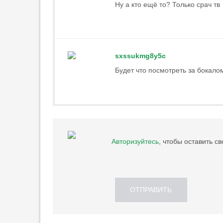
Ну а кто ещё то? Только срач тв
sxssukmg8y5c
Будет что посмотреть за бокало
Авторизуйтесь
, чтобы оставить с
ОТПРАВИТЬ