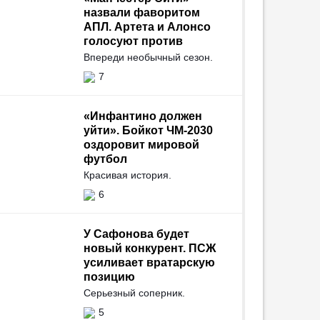
назвали фаворитом
АПЛ. Артета и Алонсо
голосуют против
Впереди необычный сезон.
7
«Инфантино должен
уйти». Бойкот ЧМ-2030
оздоровит мировой
футбол
Красивая история.
6
У Сафонова будет
новый конкурент. ПСЖ
усиливает вратарскую
позицию
Серьезный соперник.
5