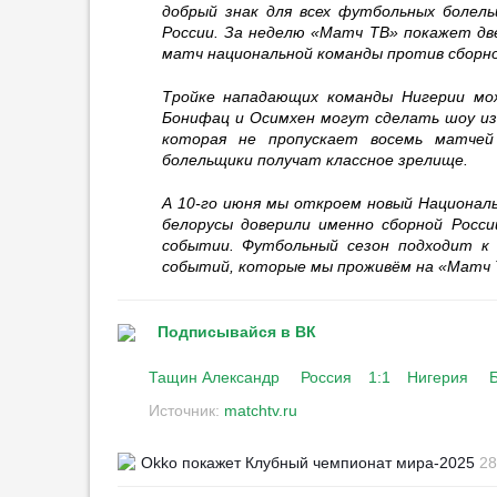
добрый знак для всех футбольных болел
22:36
3
России. За неделю «Матч ТВ» покажет дв
матч национальной команды против сборно
«Арсенал» нацелился на
Феррана Торреса как на
Тройке нападающих команды Нигерии мо
альтернативу Винисиусу
Бонифац и Осимхен могут сделать шоу из 
19:20
15
которая не пропускает восемь матчей
болельщики получат классное зрелище.
Григорян: «Игра „Акрона“ на
старте сезона выглядит по-
А 10-го июня мы откроем новый Националь
детски»
белорусы доверили именно сборной Росс
00:06
1
событии. Футбольный сезон подходит к 
событий, которые мы проживём на «Матч 
Голкипером КАМАЗа
интересуются в РПЛ
23:58
1
Подписывайся в ВК
Вратарь «Динамо» Расулов
Тащин Александр
Россия
1:1
Нигерия
назвал негативом для команды
травму Лунёва
Источник:
matchtv.ru
23:51
«Арсенал» может
Okko покажет Клубный чемпионат мира-2025
28
переключиться на Годса после