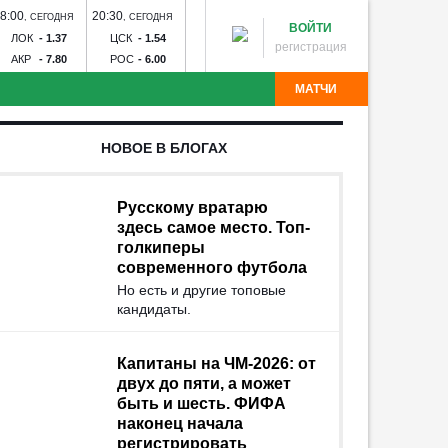
8:00
20:30
14:30
17:00
20:00
,
СЕГОДНЯ
,
СЕГОДНЯ
,
ЗАВТРА
,
ЗАВТРА
,
ЗАВТ
ВОЙТИ
ЛОК
-
1.37
ЦСК
-
1.54
ДИН
-
1.60
ЗЕН
-
1.23
СПА
-
2
регистрация
АКР
-
7.80
РОС
-
6.00
ДИН
-
6.20
РОД
-
15.00
КРА
-
3
МАТЧИ
партак - Краснодар
Рубин - Оренбург
Факел - Ахмат
НОВОЕ В БЛОГАХ
Торпедо
Калуга - Искра
Химик - Носта
Квант -
лна - Тюмень
Звезда - Луки-Энергия
БроукБойз -
Угадай команду
Авангард - Кристалл-МЭЗ
СКА - Спартак
Тосно -
Русскому вратарю
здесь самое место. Топ-
голкиперы
современного футбола
Но есть и другие топовые
кандидаты.
Капитаны на ЧМ-2026: от
двух до пяти, а может
быть и шесть. ФИФА
наконец начала
регистрировать