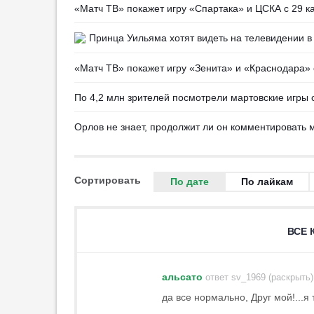
провала с Винисиусом
«Матч ТВ» покажет игру «Спартака» и ЦСКА с 29 к
23:36
Принца Уильяма хотят видеть на телевидении в
«Тоттенхэм» нацелился на
Микаутадзе из «Вильярреала»
«Матч ТВ» покажет игру «Зенита» и «Краснодара» 
23:17
Григорян: «Дзюба может
По 4,2 млн зрителей посмотрели мартовские игры 
нарушить „кухню“ любого клуба»
23:04
Орлов не знает, продолжит ли он комментировать 
Компани доволен победой
«Баварии» над «Астон Виллой»
22:26
Сортировать
По дате
По лайкам
Гладилин: «„Спартак“ готов
бороться за чемпионство»
22:11
1
ВСЕ 
«Астон Вилла» может
арендовать Эндрика у «Реала»
21:58
3
альсато
ответ sv_1969 (раскрыть)
да все нормально, Друг мой!...я
«Милан» показал третий
комплект формы