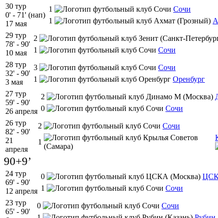
30 тур
1
Сочи
0' - 71' (нап)
1
А
17 мая
29 тур
2
78' - 90'
1
Сочи
10 мая
28 тур
3
Сочи
32' - 90'
1
Оренбург
3 мая
27 тур
2
59' - 90'
0
Сочи
26 апреля
26 тур
2
Сочи
82' - 90'
21
1
апреля
90+9’
24 тур
0
ЦС
69' - 90'
1
Сочи
12 апреля
23 тур
0
Сочи
65' - 90'
1
Рубин