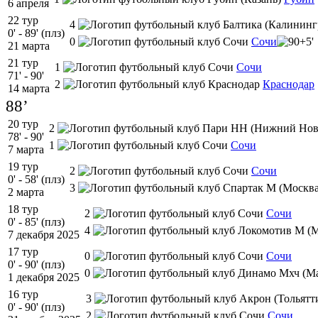
6 апреля
22 тур
4
0' - 89' (плз)
0
Сочи
21 марта
21 тур
1
Сочи
71' - 90'
2
Краснодар
14 марта
88’
20 тур
2
78' - 90'
1
Сочи
7 марта
19 тур
2
Сочи
0' - 58' (плз)
3
2 марта
18 тур
2
Сочи
0' - 85' (плз)
4
7 декабря 2025
17 тур
0
Сочи
0' - 90' (плз)
0
1 декабря 2025
16 тур
3
0' - 90' (плз)
2
Сочи