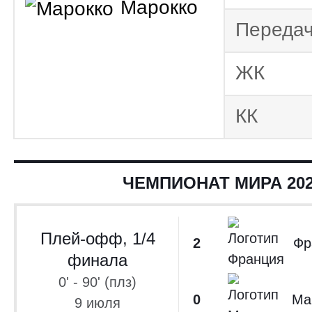
Марокко
Лига конфе
Переда
Греция. Су
Тов
ЖК
Сборные 2024
Лига чемпион
КК
Франция. Лиг
Лига Европы 202
Кубок Аф
ЧЕМПИОНАТ МИРА 20
2023
Тов
Сборные 2023
Плей-офф, 1/4
2
Фр
Франция. Лиг
финала
Франция. Кубо
0' - 90' (плз)
Чемпионат мира 2
0
Ма
9 июля