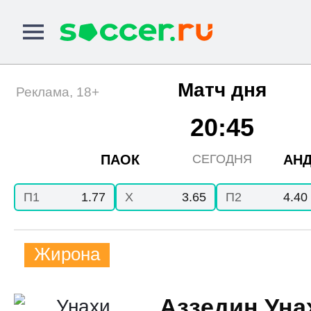
Матч дня
Реклама, 18+
20:45
ПАОК
АНД
СЕГОДНЯ
П1
1.77
X
3.65
П2
4.40
Жирона
Аззедин Уна