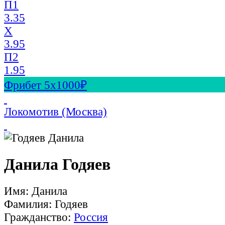
П1
3.35
X
3.95
П2
1.95
Фрибет 5х1000₽
Локомотив (Москва)
Данила Годяев
Имя: Данила
Фамилия: Годяев
Гражданство:
Россия