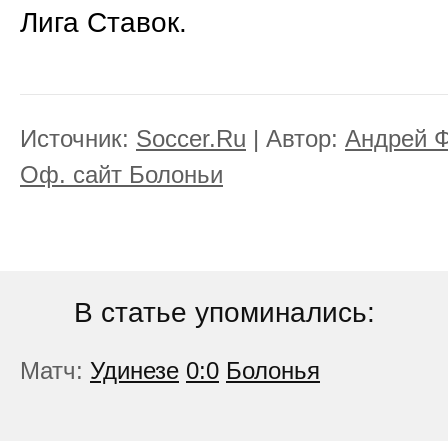
Лига Ставок.
Источник:
Soccer.Ru
| Автор:
Андрей 
Оф. сайт Болоньи
В статье упоминались:
Матч:
Удинезе
0:0
Болонья