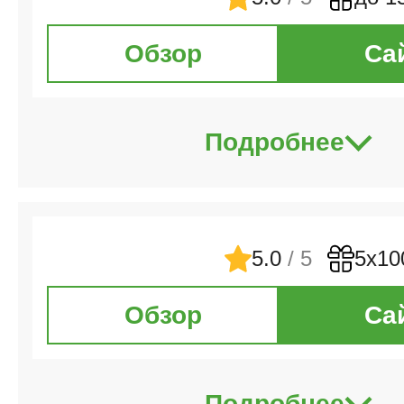
Обзор
Са
Подробнее
5.0
/ 5
5х10
Обзор
Са
Подробнее