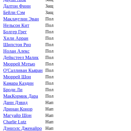
Далтон Финн
Защ
Бейли Сэм
Защ
Маклауглин Эван
Пол
Нельсон Кит
Пол
Болгер Грег
Пол
Хили Арран
Пол
Шипстон Рио
Пол
Нолан Алекс
Пол
Дейкстеел Малик
Пол
Мюррей Мэтью
Пол
О'Салливан Кьяран
Пол
Мюррей Шон
Пол
Камара Каэдин
Пол
Броди Ли
Пол
МакКормик Дара
Пол
Данн Дэвид
Нап
Дринан Конор
Нап
Магуайр Шон
Нап
Charlie Lutz
Нап
Дэниэлс Дженайро
Нап