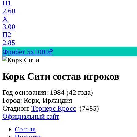
П1
2.60
X
3.00
П2
2.85
Фрибет 5х1000₽
Корк Сити состав игроков
Год основания: 1984 (42 года)
Город: Корк, Ирландия
Стадион:
Тернерс Кросс
(7485)
Официальный сайт
Состав