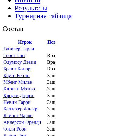
Новости
Результаты
Турнирная таблица
Состав
Игрок
Поз
Гановер Чарли
Трост Тин
Вра
Одумосу Дэвид
Вра
Бранн Конор
Вра
Коуто Бенни
Защ
Мбенг Милан
Защ
Кирнан Мэтью
Защ
Кроули Дэррэг
Защ
Невин Гарри
Защ
Келлехер Фиакр
Защ
Лайонс Чарли
Защ
Андерсон Фредди
Защ
Фили Рори
Защ
Дауни Люк
Защ