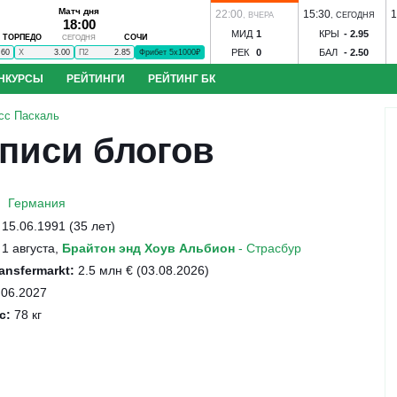
Матч дня
22:00
15:30
1
,
ВЧЕРА
,
СЕГОДНЯ
18:00
МИД
1
КРЫ
-
2.95
ТОРПЕДО
СОЧИ
СЕГОДНЯ
РЕК
0
БАЛ
-
2.50
.60
X
3.00
П2
2.85
Фрибет 5х1000₽
НКУРСЫ
РЕЙТИНГИ
РЕЙТИНГ БК
до - Сочи
ЦСКА - Ростов
Динамо М - Динамо Мхч
Зенит - Родина
С
сс Паскаль
к-КМВ
Динамо Вологда - Тверь
Строгино - Торпедо
Зенит-Ижевск - 
аписи блогов
оль
Иртыш - Сатурн
Спартак-Нальчик - Алания
Волгарь - Победа
Во
нозов
Угадай футболиста
S
Ильпар - Сокол
Ижевск - Торпедо
Знамя Ногинск - Динамо Брянск
 Акрон
ЦСКА - Факел
Ростов - Рубин
Краснодар - Ахмат
Германия
15.06.1991 (35 лет)
1 августа,
Брайтон энд Хоув Альбион
- Страсбур
ansfermarkt:
2.5 млн € (03.08.2026)
06.2027
бол
Конкурс ЧМ-2026
с:
78 кг