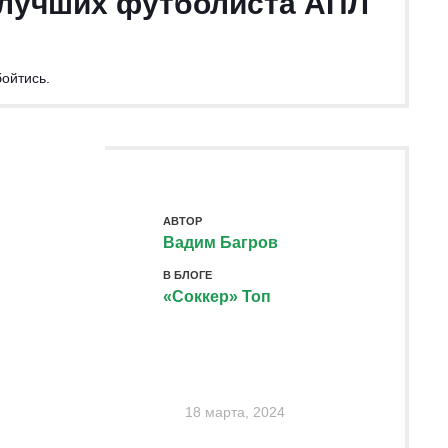
 лучших футболиста АПЛ
ойтись.
АВТОР
Вадим Багров
В БЛОГЕ
«Соккер» Топ
18 марта, 2024