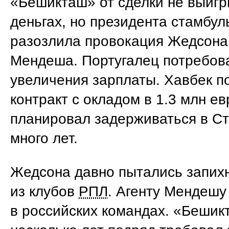
«Бешикташ» от сделки не выигр
деньгах, но президента стамбул
разозлила провокация Жедсона 
Мендеша. Португалец потребов
увеличения зарплаты. Хавбек п
контракт с окладом в 1.3 млн ев
планировал задерживаться в С
много лет.
Жедсона давно пытались запихн
из клубов
РПЛ
. Агенту Мендешу
в российских командах. «Бешик