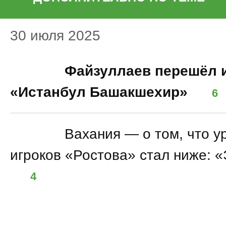
30 июля 2025
18:10
Файзуллаев перешёл 
«Истанбул Башакшехир»
6
11:14
Вахания — о том, что у
игроков «Ростова» стал ниже: «
4