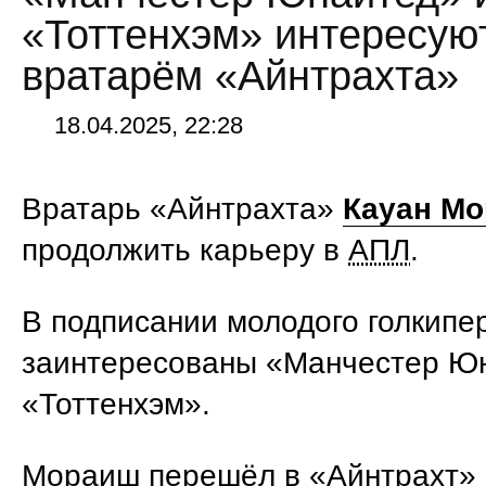
«Тоттенхэм» интересую
вратарём «Айнтрахта»
18.04.2025, 22:28
Вратарь «Айнтрахта»
Кауан М
продолжить карьеру в
АПЛ
.
В подписании молодого голкипе
заинтересованы «Манчестер Ю
«Тоттенхэм».
Мораиш перешёл в «Айнтрахт» 