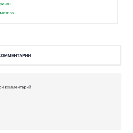
рена»
омотива
КОММЕНТАРИИ
вой комментарий