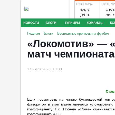
18:30
18:30
,
ВЧЕРА
,
ВЧЕ
ФАК
0
СПА
5
ДИН
1
ОРЕ
1
НОВОСТИ
БЛОГИ
ТУРНИРЫ
КОМАНДЫ
КО
Торпедо - Сочи
Крылья Советов - Балтика
Локомоти
ПСЖ с Сафоновым крупно
Главная
Блоги
Бесплатные прогнозы на футбол
Амкар - Победа
Ангушт - Дружба
Астрахань - Машу
уступил «Мальорке» в
«Локомотив» — «
Рязань
Муром - Металлург
Нарт - Динамо Ставроп
товарищеском матче
Конкурс прог
Динамо Киров
Чита - Чертаново
Шумбрат - 2DROT
00:07
2
матч чемпионата 
Шексна Череповец
«Краснодар» победил «Ахмат»
по пенальти в матче Кубка
России
17 июля 2025, 19:30
22:58
5
«Зенит» обыграл «Балтику» в
Кубке России благодаря голу
Фэнтези-фут
Андраде
Став
22:43
2
Если посмотреть на линию букмекерской конто
фаворитом в этом матче является «Локомотив». 
Неймар спровоцировал
коэффициенту 1.7. Победа «Сочи» оценивается
конфликт с игроками и
коэффициенту 4.05.
сотрудниками «Ремо»