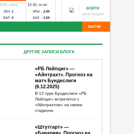
0:45
15:30
18:00
20:30
14:30
,
ВЧЕРА
,
08 АВГ
,
08 АВГ
,
08 АВГ
,
09 А
ВОЙТИ
ЗЕН
1
КРЫ
-
2.95
ЛОК
-
1.37
ЦСК
-
1.54
ДИН
-
1
регистрация
БАЛ
0
БАЛ
-
2.50
АКР
-
7.80
РОС
-
6.00
ДИН
-
6
МАТЧИ
партак - Краснодар
Рубин - Оренбург
Факел - Ахмат
Торпедо
Калуга - Искра
Химик - Носта
Квант -
лна - Тюмень
Звезда - Луки-Энергия
БроукБойз -
ДРУГИЕ ЗАПИСИ БЛОГА
Угадай команду
Авангард - Кристалл-МЭЗ
СКА - Спартак
Тосно -
«РБ Лейпциг» —
«Айнтрахт». Прогноз на
матч Бундеслиги
(6.12.2025)
В 13 туре Бундеслиги «РБ
Лейпциг» встретится с
«Айнтрахтом» на своем
стадионе.
«Штутгарт» —
«Бавария». Прогноз на