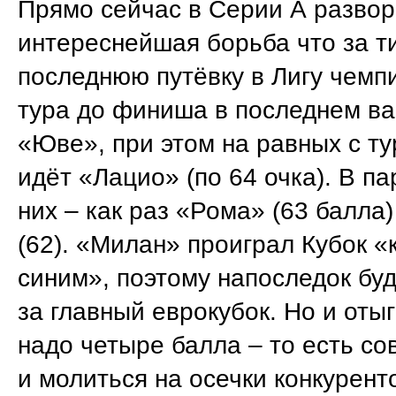
Прямо сейчас в Серии А разво
интереснейшая борьба что за ти
последнюю путёвку в Лигу чемп
тура до финиша в последнем ва
«Юве», при этом на равных с т
идёт «Лацио» (по 64 очка). В па
них – как раз «Рома» (63 балла
(62). «Милан» проиграл Кубок «
синим», поэтому напоследок бу
за главный еврокубок. Но и оты
надо четыре балла – то есть со
и молиться на осечки конкурент