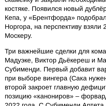
костяке. Появился новый дублё
Кепа, у «Брентфорда» подобра
Норгора, на перспективу взяли 
Москеру.
Три важнейшие сделки для ком
Мадуэке, Виктор Дьёкереш и М
Субименди. Первый добавит ва
при выборе вингера (Сака нуже
второй закроет главную дефиц
позицию «канониров» – форвар
2022 года. С Субименди Артета 