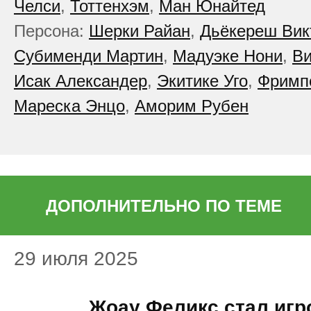
Челси
,
Тоттенхэм
,
Ман Юнайтед
Персона:
Шерки Райан
,
Дьёкереш Вик
Субименди Мартин
,
Мадуэке Нони
,
Ви
Исак Александер
,
Экитике Уго
,
Фримп
Мареска Энцо
,
Аморим Рубен
ДОПОЛНИТЕЛЬНО ПО ТЕМЕ
29 июля 2025
15:28
Жоау Феликс стал игр