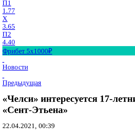
П1
1.77
X
3.65
П2
4.40
Фрибет 5х1000₽
Новости
Предыдущая
«Челси» интересуется 17-лет
«Сент-Этьена»
22.04.2021, 00:39