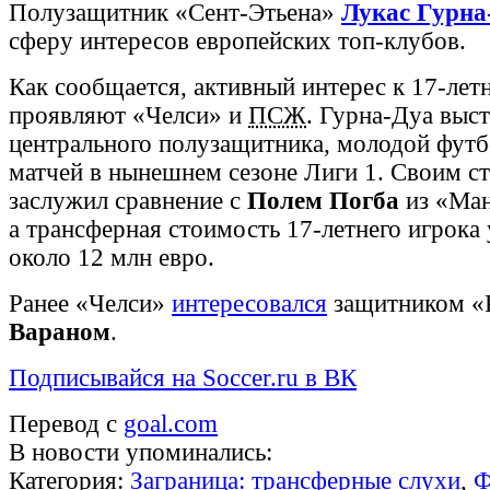
Полузащитник «Сент-Этьена»
Лукас Гурна
сферу интересов европейских топ-клубов.
Как сообщается, активный интерес к 17-ле
проявляют «Челси» и
ПСЖ
. Гурна-Дуа выс
центрального полузащитника, молодой футб
матчей в нынешнем сезоне Лиги 1. Своим с
заслужил сравнение с
Полем Погба
из «Ман
а трансферная стоимость 17-летнего игрока
около 12 млн евро.
Ранее «Челси»
интересовался
защитником «
Вараном
.
Подписывайся на Soccer.ru в ВК
Перевод с
goal.com
В новости упоминались:
Категория:
Заграница: трансферные слухи
,
Ф