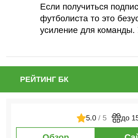
Если получиться подпи
футболиста то это безу
усиление для команды.
РЕЙТИНГ БК
5.0
/ 5
до 1
Обзор
Са