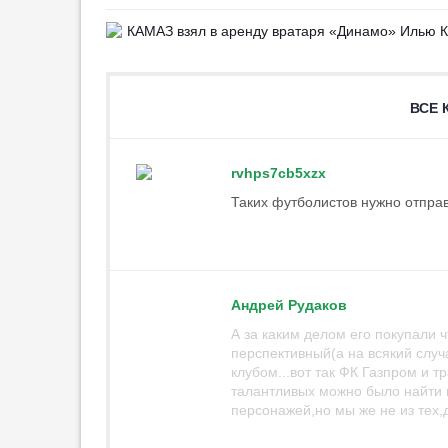
«Лидс» подписал Траффорда
КАМАЗ взял в аренду вратаря «Динамо» Илью 
у «Ман Сити» за рекордную
сумму
22:30
1
ВСЕ 
Матч Лиги Европы в Австрии
прервали из-за сильного дождя
21:42
1
rvhps7cb5xzx
«Сочи» отправится в
Таких футболистов нужно отпра
Москву на игру с «Торпедо» 7
августа
21:29
2
«Манчестер Юнайтед»
оформил трансфер молодого
Андрей Рудаков
колумбийца
А за каким делом его покупали ч
20:59
2
перспективный(а на всякий случ
Салаху предложили участок
клубом...вот так ФК Газпром и т
земли в Турции
талантливых можно было найти и
персонажей,но мы же не из тех,
19:59
6
Лучший игрок ЧМ-2010