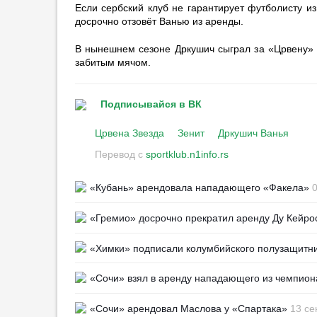
Если сербский клуб не гарантирует футболисту и
16:18
9
досрочно отзовёт Ванью из аренды.
«Барселона» отменила
В нынешнем сезоне Дркушич сыграл за «Црвену» ш
товарищеский матч в Марокко
забитым мячом.
23:58
Парашютист с неба доставил
Подписывайся в ВК
футболку Возинье на
презентации
Црвена Звезда
Зенит
Дркушич Ванья
23:48
Перевод с
sportklub.n1info.rs
«Монако» с Головиным обыграл
«Хетафе» в дебютном матче
«Кубань» арендовала нападающего «Факела»
0
Сазонова
23:08
«Гремио» досрочно прекратил аренду Ду Кейро
Дисквалификация Заболотного
закончится в середине января
«Химки» подписали колумбийского полузащитн
22:57
2
Матч «Торпедо» — «Сочи»
«Сочи» взял в аренду нападающего из чемпион
перенесён на один день
22:41
1
«Сочи» арендовал Маслова у «Спартака»
13 се