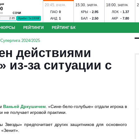
дня
20:45
15:30
18:00
2
,
ВЧЕРА
,
ЗАВТРА
,
ЗАВТРА
00
ПАО
0
КРЫ
-
2.95
ЛОК
-
1.37
СОЧИ
НЯ
АНД
1
БАЛ
-
2.50
АКР
-
7.80
2
2.85
Фрибет 5х1000₽
НКУРСЫ
РЕЙТИНГИ
РЕЙТИНГ БК
в - Акрон
ЦСКА - Ростов
Динамо М - Динамо Мхч
Зенит - Родина
С
 Суперлига 2024/2025
к-КМВ
Динамо Вологда - Тверь
Строгино - Торпедо
Зенит-Ижевск - 
ен действиями
оль
Иртыш - Сатурн
Спартак-Нальчик - Алания
Волгарь - Победа
Во
нозов
Угадай футболиста
S
Ильпар - Сокол
Ижевск - Торпедо
Знамя Ногинск - Динамо Брянск
 из-за ситуации с
ом
Ваньей Дркушичем
. «Сине-бело-голубые» отдали игрока в
бол
Конкурс ЧМ-2026
и не получает игровой практики.
ы Звезды» предпочитает других защитников для основного
 «Зенит».