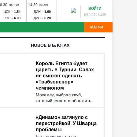
0:30
14:30
17:00
20:00
20:30
,
ЗАВТРА
,
09 АВГ
,
09 АВГ
,
09 АВГ
,
09 А
ВОЙТИ
ЦСК
-
1.54
ДИН
-
1.60
ЗЕН
-
1.23
СПА
-
2.19
РУБ
-
1
регистрация
РОС
-
6.00
ДИН
-
6.20
РОД
-
15.00
КРА
-
3.05
ОРЕ
-
4
МАТЧИ
партак - Краснодар
Рубин - Оренбург
Факел - Ахмат
НОВОЕ В БЛОГАХ
Торпедо
Калуга - Искра
Химик - Носта
Квант -
лна - Тюмень
Звезда - Луки-Энергия
БроукБойз -
Угадай команду
Авангард - Кристалл-МЭЗ
СКА - Спартак
Тосно -
Король Египта будет
царить в Турции. Салах
не сможет сделать
«Трабзонспор»
чемпионом
Мохамед выбрал клуб,
который смог его обогатить.
«Динамо» затянуло с
перестройкой. У Шварца
проблемы
Есть доверие, но нет