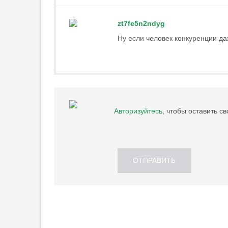
возглавил сборную Уругвая
19:37
2
zt7fe5n2ndyg
Даку о функциях: «Разница по
Ну если человек конкуренции да
сравнению с „Рубином“ будет
большая»
19:20
8
Каннаваро опроверг
информацию о годовой зарплате
в 4 млн евро
Авторизуйтесь
, чтобы оставить с
19:03
4
Помощник Семака объяснил,
почему мало играет Мостовой
18:38
5
ОТПРАВИТЬ
РФС обновил систему роста
вознаграждений судей
18:23
1
УЕФА хочет провести
проверку проекта ФИФА по
продаже прав на ЧМ