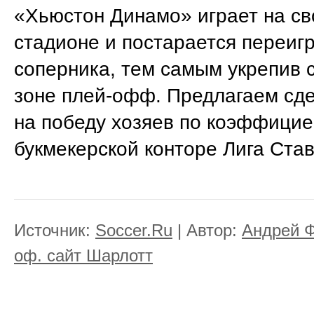
«Хьюстон Динамо» играет на с
стадионе и постарается переигр
соперника, тем самым укрепив 
зоне плей-офф. Предлагаем сде
на победу хозяев по коэффициен
букмекерской конторе Лига Став
Источник:
Soccer.Ru
| Автор:
Андрей 
оф. сайт Шарлотт