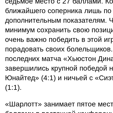
седьмое место с 27 баллами. К
ближайшего соперника лишь по
дополнительным показателям. Ч
минимум сохранить свою позиц
очень важно победить в этой иг
порадовать своих болельщиков.
последних матча «Хьюстон Дин
завершились крупной победой 
Юнайтед» (4:1) и ничьей с «Си
(1:1).
«Шарлотт» занимает пятое мест