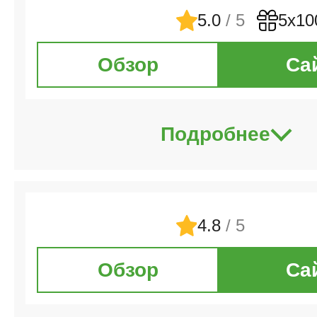
5.0
/ 5
5х10
Обзор
Са
Подробнее
4.8
/ 5
Обзор
Са