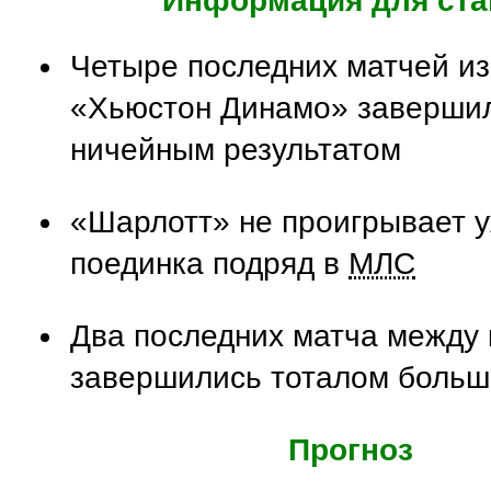
Информация для ста
Четыре последних матчей из
«Хьюстон Динамо» заверши
ничейным результатом
«Шарлотт» не проигрывает 
поединка подряд в
МЛС
Два последних матча между
завершились тоталом больш
Прогноз