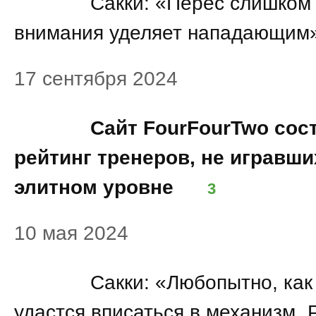
17:20
Сакки: «Перес слишком
внимания уделяет нападающим
17 сентября 2024
18:22
Сайт FourFourTwo сос
рейтинг тренеров, не игравши
элитном уровне
3
10 мая 2024
22:29
Сакки: «Любопытно, ка
удастся вписаться в механизм „