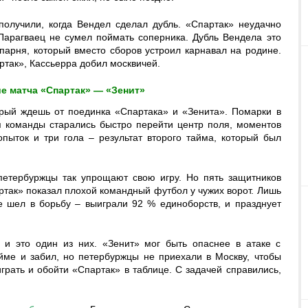
получили, когда Вендел сделал дубль. «Спартак» неудачно
Парагваец не сумел поймать соперника. Дубль Вендела это
арня, который вместо сборов устроил карнавал на родине.
ртак», Кассьерра добил москвичей.
е матча «Спартак» — «Зенит»
торый ждешь от поединка «Спартака» и «Зенита». Помарки в
я команды старались быстро перейти центр поля, моментов
пыток и три гола – результат второго тайма, который был
 петербуржцы так упрощают свою игру. Но пять защитников
ртак» показал плохой командный футбол у чужих ворот. Лишь
 шел в борьбу – выиграли 92 % единоборств, и празднует
 и это один из них. «Зенит» мог быть опаснее в атаке с
йме и забил, но петербуржцы не приехали в Москву, чтобы
грать и обойти «Спартак» в таблице. С задачей справились,