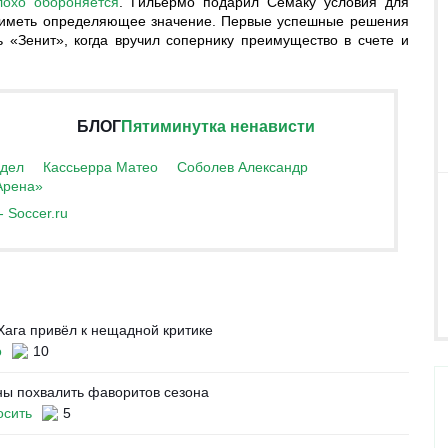
лохо обороняется
. Гильермо подарил Семаку условия для
ут иметь определяющее значение. Первые успешные решения
 «Зенит», когда вручил сопернику преимущество в счете и
БЛОГ
Пятиминутка ненависти
дел
Кассьерра Матео
Соболев Александр
Арена»
 Soccer.ru
Хага привёл к нещадной критике
о
10
ны похвалить фаворитов сезона
осить
5