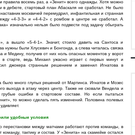
и правила восемь раз, а «Зенит» всего однажды. Хотя можно
м в дебюте, стартовый план Абаскаля не сработал. Не было
 наставник москвичей перемудрил, инфантильная и странная
ежду «4-3-3» и «4-4-2» с ромбом в центре не сработал. А
ка» изначально нельзя было подвести под задачу обыграть
», а вышло «5-4-1». Значит, стоило давить на Сантоса и
ва нужны были Хлусевич и Бонгонда, а слева читалась связка
а и Медину, получив от них ноль опасных моментов у ворот
а в старте, ведь Михаил ужасно играет с первых минут и
осил джокера странным решением и заменил Игнатова в
а было много глупых решений от Мартинса. Игнатов и Мозес
го выхода в атаку через центр. Также не сковали Вендела и
грубые ошибки в стартовом составе. Но если пытаться
енит», то можно сделать пять изменений. Половина полевых
удивляет.
рили удобные условия
о перестановки между матчами работают против команды, в
 команду, тактику и состав. У «Зенита» на скамейке остался