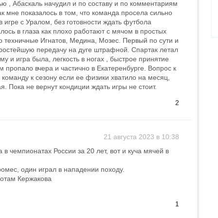
ю , Абаскаль начудил и по составу и по комментариям
ак мне показалось в том, что команда просела сильно
 игре с Уралом, без готовности ждать футбола
лось в глаза как плохо работают с мячом в простых
ло техничные Игнатов, Медина, Мозес. Первый по сути и
простейшую передачу на дуге штрафной. Cпартак летал
му и игра была, легкость в ногах , быстрое принятие
м пропало вчера и частично в Екатеренбурге. Вопрос к
 команду к сезону если ее физики хватило на месяц,
. Пока не вернут кондиции ждать игры не стоит.
2
21 августа 2023 в 10:38
 в чемпионатах России за 20 лет, вот и куча мячей в
ромес, один играл в нападении походу.
ротам Кержакова
1