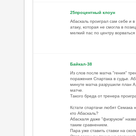
25процентный клоун
Абаскаль проиграл сам себе и в
атаку, которая не смогла в пози
мелкий пас по центру ворваться
Байкал-38
Из слов после матча "гения" тр
поражения Спартака в судье. Аб
минуте матча разрушили план А,
матче.
Такого бреда от тренера проиг
Кстати спартачи любят Семака на
кто Абаскаль?
Абаскаля даже "физруком" назва
таким сравнением.
Пара уже ставить ставки на скол