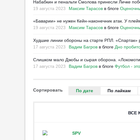
Набабкин и пенальти Смолова принесли Личке поб
19 августа 2023
Максим Тарасов
в блоге
Оценочны
«Баварии» не нужен Кейн-наконечник атак. У плей
19 августа 2023
Максим Тарасов
в блоге
Оценочны
Худшие линии обороны на старте РПЛ. «Спартак»
17 августа 2023
Вадим Багров
в блоге
Дно пробит
Слишком мало Дзюбы и сырая оборона. «Локомотив
17 августа 2023
Вадим Багров
в блоге
Футбол - эт
Сортировать
По дате
По лайкам
ВСЕ 
SPV