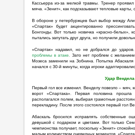
Кассьерра из-за мелкой травмы. Тренер проявил
соболезнования в связи со
мяча. «Зенит», как подсказывают тепловые карты, 
смертью отца Месси
18:31
2
В обороне у петербуржцев был выбор между Алип
«Спартак» будет акцентированно прессингов
Хиль: «Надеюсь, скоро наберу
Бонгонды. Вот только новичка «красно-белых», к
форму и смогу играть
пытались запутать друг друга, но получили доволь
полноценные матчи»
18:27
1
«Спартак» надавил, но не добрался до ударов
Мамаев: «Думаю, что Слуцкий
проблемы в атаке
. Зато нет проблем с желанием
будет востребован в РПЛ»
Мозеса заменили на Зобнина. Попытка Абаскаля 
начался с 30-й минуты, когда игроки адаптировали
18:15
2
Ещенко — трансфере Даку:
Удар Вендела
«Теперь в „Спартаке“ будет
Первый гол все изменил. Венделу повезло – мяч, 
разноплановость»
ворот «Спартака». Первая половина прошла 
18:09
располагался полем, выбирая грамотные расстоян
Глушаков: «Сейчас неправильно
перекладину. После этого состоялся первый гол В
говорить, что Карседо хороший
тренер»
Абаскаль бросился исправлять собственные ош
девушкой с подарком и цветами. Вот только Сем
17:55
1
чемпионства получает, поскольку «Зенит» спокойн
Бабич: «Надеюсь, Даку поможет
малым количеством очевидных моментов. «Спартак