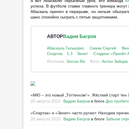
А вот Абаскалю серьезный урок, его команда
п
16:58
2
успеха. В футболе ставки главного тренера мог
«Интер» одержал победу над
Абаскаль принял в перерыве, но нельзя обыграть
«Ювентусом» в товарищеском
шанс спокойно сыграть с пятью защитниками.
матче
16:51
1
АВТОР
Вадим Багров
Моуриньо намерен строить игру
«Реала» вокруг Винисиуса
Абаскаль Гильермо
Семак Сергей
Вен
16:44
7
Спартак
1:3
Зенит
Стадион «Лукойл 
Глушаков: «Дзюба и Заболотный
Источник:
Soccer.Ru
Фото:
Антон Зайцев -
украсят Медиалигу»
16:33
2
«Челси» и «Манчестер
Юнайтед» контактировали по
Эндрику
«МЮ – это новый „Тоттенхэм“». Жёсткий старт тен 
16:25
2
20 августа 2023
Вадим Багров
в блоге
Дно пробит
«Спартак» и «Зенит» часто ругают. Находим причи
20 августа 2023
Вадим Багров
в блоге
Забыли спр