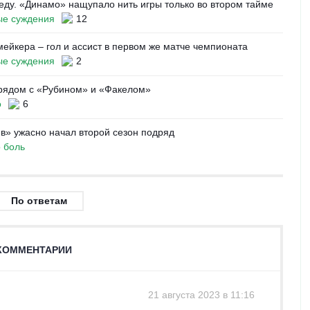
еду. «Динамо» нащупало нить игры только во втором тайме
е суждения
12
мейкера – гол и ассист в первом же матче чемпионата
е суждения
2
 рядом с «Рубином» и «Факелом»
о
6
» ужасно начал второй сезон подряд
о боль
По ответам
КОММЕНТАРИИ
21 августа 2023 в 11:16