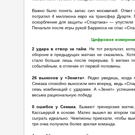
„Спартаку“ улучшить результаты»
17:50
1
Важно было понять запас сил москвичей. Ответ 
потратил 4 миллиона евро на трансфер Дуарте. 
Бабич рассказал об изменениях
оскорбление для защиты «Спартака» — упустили п
в «Спартаке» после прихода
Пенальти после игры рукой Барриоса не спас «Спа
Карседо
17:44
Цифровое измерени
Дубль Жоао Педро помог
2 удара в створ за тайм
. Не тот результат, ко
«Челси» разгромить «Милан»
обороне в предыдущих матчах не сказались. Хот
в товарищеском матче
стало больше лишь после перерыва. 5 метких по
17:33
4
событийным, в отличие от первой половины.
Титов: «Матч „Спартак“ –
26 выносов у «Зенита»
. Редко увидишь, когда
„Краснодар“ – прекрасная
Семака спокойно выносили мяч вперед, ведь «Спа
афиша»
семь комбинаций с ударами. А «Зенит» успешнее
17:29
2
весьма рациональную победу.
Сёмин оценил возможный уход
0 ошибок у Семака
. Бывают тренерские матчи,
Сафонова из ПСЖ
Кассьеррой в основе. Матео вышел во втором та
17:13
2
сыграть идеально. Чемпионы приехали, чтобы выи
три очка получила более зрелая команда.
Араухо покидает «Барселону»
после разговора с Фликом