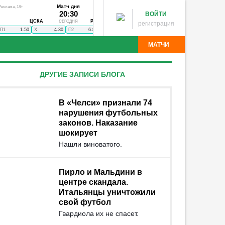
Матч дня
Реклама, 18+
22:00
ЗАВЕРШЕН
,
СЕГ
20:30
ВОЙТИ
ТОР
1
БАР
-
ЦСКА
РОСТОВ
СЕГОДНЯ
регистрация
СОЧ
2
НОТ
-
П1
1.50
X
4.30
П2
6.80
Фрибет 5х1000₽
МАТЧИ
 - Манчестер Юнайтед
Локомотив - Акрон
Торпедо
ДРУГИЕ ЗАПИСИ БЛОГА
о
Динамо М - Динамо Мхч
Джохор Дарул Такзим -
мкар - Победа
Ангушт - Дружба
Астрахань - Машук-
Угадай команду
Муром - Металлург
Нарт - Динамо Ставрополь
В «Челси» признали 74
мо Киров
Чита - Чертаново
Шумбрат - 2DROTS
нарушения футбольных
ксна Череповец
Оренбург - Локомотив
Родина -
законов. Наказание
шокирует
Нашли виноватого.
Пирло и Мальдини в
центре скандала.
Итальянцы уничтожили
свой футбол
Гвардиола их не спасет.