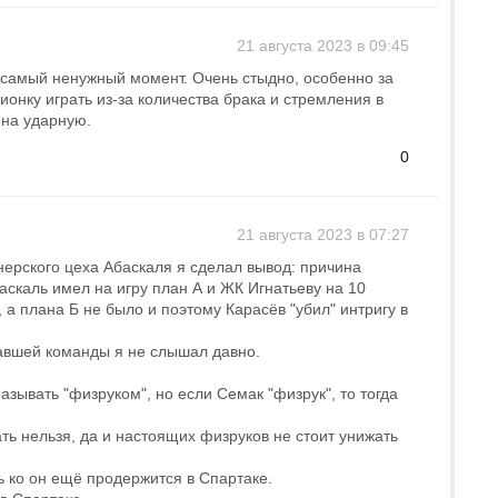
21 августа 2023 в 09:45
 самый ненужный момент. Очень стыдно, особенно за
ционку играть из-за количества брака и стремления в
 на ударную.
0
21 августа 2023 в 07:27
енерского цеха Абаскаля я сделал вывод: причина
аскаль имел на игру план А и ЖК Игнатьеву на 10
 а плана Б не было и поэтому Карасёв "убил" интригу в
равшей команды я не слышал давно.
зывать "физруком", но если Семак "физрук", то тогда
ть нельзя, да и настоящих физруков не стоит унижать
ь ко он ещё продержится в Спартаке.