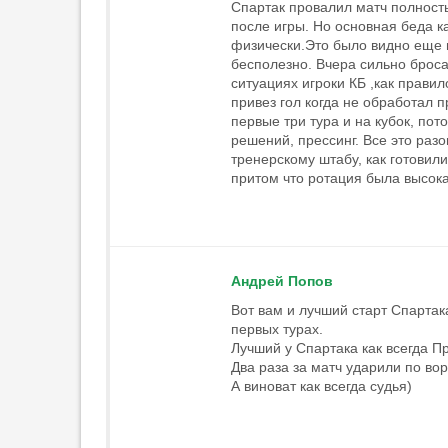
Cпартак провалил матч полность
после игры. Но основная беда к
физически.Это было видно еще в
бесполезно. Вчера сильно броса
ситуациях игроки КБ ,как прави
привез гол когда не обработал 
первые три тура и на кубок, пото
решений, прессинг. Все это разо
тренерскому штабу, как готовили
притом что ротация была высокая
Андрeй Попов
Вот вам и лучший старт Спартака
первых турах.
Лучший у Спартака как всегда П
Два раза за матч ударили по во
А виноват как всегда судья)