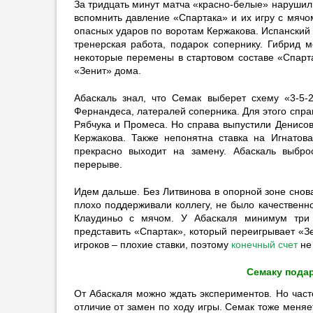
За тридцать минут матча «красно-белые» нарушил
13:57
3
вспомнить давление «Спартака» и их игру с мячо
опасных ударов по воротам Кержакова. Испанский
«Реал» хочет подписать
тренерская работа, подарок сопернику. Гибрид м
полузащитника «Ювентуса»
некоторые перемены в стартовом составе «Спарта
«Зенит» дома.
19:36
1
Ледяхов: «Батракову надо
Абаскаль знал, что Семак выберет схему «3-5-2
пробовать с „Галатасараем“»
Фернандеса, латералей соперника. Для этого спра
19:32
Рябчука и Промеса. Но справа выпустили Денисов
Кержакова. Также непонятна ставка на Игнатов
Булатов: «„Крылья Советов“
прекрасно выходит на замену. Абаскаль выбр
должны стать лучше»
перерыве.
19:15
1
Идем дальше. Без Литвинова в опорной зоне снов
Волков: «Дзюба — феномен, это
плохо поддерживали коллегу, не было качественно
топ-форвард»
Клаудиньо с мячом. У Абаскаля минимум три 
18:56
4
представить «Спартак», который переигрывает «З
игроков – плохие ставки, поэтому
конечный счет
не 
Талалаев оценил победу
«Балтики» над «Крыльями
Семаку пода
Советов»
18:54
1
От Абаскаля можно ждать экспериментов. Но част
отличие от замен по ходу игры. Семак тоже меняет
«Реал» выразил