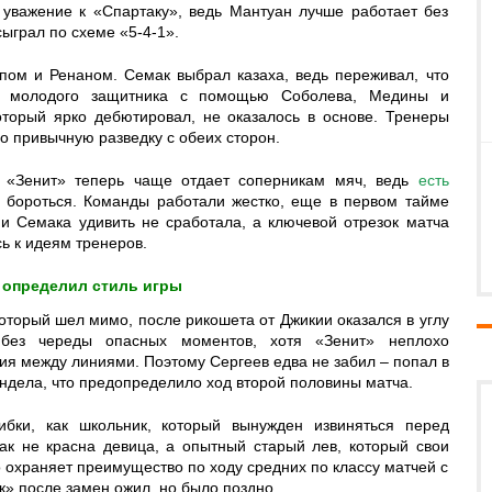
 уважение к «Спартаку», ведь Мантуан лучше работает без
сыграл по схеме «5-4-1».
ом и Ренаном. Семак выбрал казаха, ведь переживал, что
ать молодого защитника с помощью Соболева, Медины и
оторый ярко дебютировал, не оказалось в основе. Тренеры
но привычную разведку с обеих сторон.
. «Зенит» теперь чаще отдает соперникам мяч, ведь
есть
 бороться. Команды работали жестко, еще в первом тайме
и Семака удивить не сработала, а ключевой отрезок матча
сь к идеям тренеров.
 определил стиль игры
который шел мимо, после рикошета от Джикии оказался в углу
без череды опасных моментов, хотя «Зенит» неплохо
ия между линиями. Поэтому Сергеев едва не забил – попал в
ендела, что предопределило ход второй половины матча.
ибки, как школьник, который вынужден извиняться перед
ак не красна девица, а опытный старый лев, который свои
о охраняет преимущество по ходу средних по классу матчей с
» после замен ожил, но было поздно.