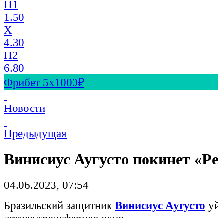
П1
1.50
X
4.30
П2
6.80
Фрибет 5х1000₽
Новости
Предыдущая
Винисиус Аугусто покинет «Р
04.06.2023, 07:54
Бразильский защитник
Винисиус Аугусто
уй