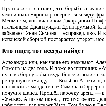
Прогнозисты считают, что борьба за звание
чемпионата Европы развернётся между фр
Меньяном, англичанином Джорданом Пикф
итальянцем Джанлуиджи Доннаруммой. И п
забывают Унаи Симона. Несправедливо. И в
испанской сборной постарается утереть нос 
Кто ищет, тот всегда найдёт
Алехандро или, как чаще его называют, Але
Симона на два года. И тоже воспитанник «А
путь в сборную был куда более извилистым.
резервную команду — «Бильбао Атлетик», 
в главной команде после Симона и Эррерина,
получил шанса. Прошёл парочку аренд — в 
«Уэске». А потом понял, что пустое это дел
наблюдать, как играет Унаи. Тем более в Эу