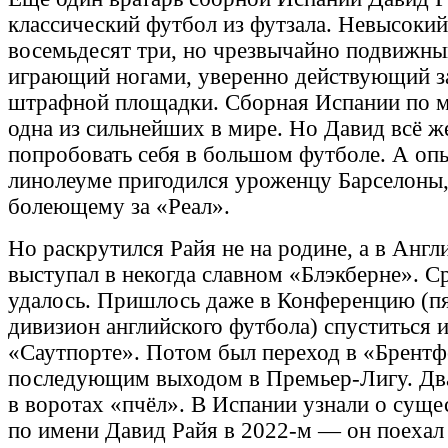
классический футбол из футзала. Невысоки
восемьдесят три, но чрезвычайно подвижн
играющий ногами, уверенно действующий з
штрафной площадки. Сборная Испании по 
одна из сильнейших в мире. Но Давид всё ж
попробовать себя в большом футболе. А оп
линолеуме пригодился уроженцу Барселоны, 
болеющему за «Реал».
Но раскрутился Райя не на родине, а в Англ
выступал в некогда славном «Блэкберне». Ср
удалось. Пришлось даже в Конференцию (п
дивизион английского футбола) спуститься и
«Саутпорте». Потом был переход в «Брентф
последующим выходом в Премьер-Лигу. Дв
в воротах «пчёл». В Испании узнали о суще
по имени Давид Райя в 2022-м — он поехал 