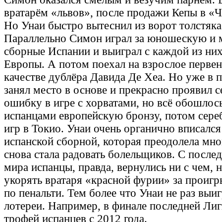
вратарём «львов», после продажи Кепы в «
Но Унаи быстро вытеснил из ворот толстяка
Параллельно Симон играл за юношескую и
сборные Испании и выиграл с каждой из ни
Европы. А потом поехал на взрослое первен
качестве дублёра Давида Де Хеа. Но уже в 
занял место в основе и прекрасно проявил с
ошибку в игре с хорватами, но всё обошлось
испанцами европейскую бронзу, потом сер
игр в Токио. Унаи очень органично вписался
испанской сборной, которая преодолела мно
снова стала радовать болельщиков. С после
мира испанцы, правда, вернулись ни с чем, н
укорять вратаря «красной фурии» за проиг
по пенальти. Тем более что Унаи не раз вы
лотереи. Например, в финале последней Ли
трофей испанцев с 2012 года.