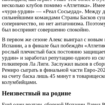
несколько клубов помимо «Атлетика». Имее
«чури-урдин» — «Реал Сосьедад». Между 
сильнейшими командами Страны Басков су
соперничество, но нет антагонизма. Поэтом
был воспринят совершенно спокойно.
В первом же сезоне Алекс выиграл с новым
Испании, а в финале был побеждён «Атлетик
рослый плечистый баск постоянно защищает
урдин» и заработал репутацию одного из с
голкиперов Ла Лиги. Заслужил вызов в сбо
Ремиро сыграть в финальной части Евро-20
на счету баска лишь 45 минут в товарищеск
колумбийцами.
Неизвестный на родине
Ещё один вратарь сборной Испании Давид Р