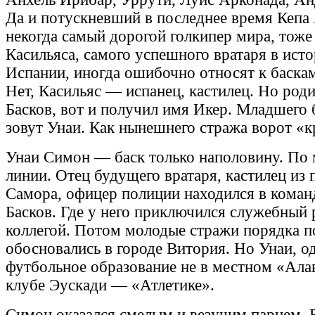
Да и потускневший в последнее время Кепа 
некогда самый дорогой голкипер мира, тоже
Касильяса, самого успешного вратаря в ист
Испании, иногда ошибочно относят к баскам
Нет, Касильяс — испанец, кастилец. Но роди
Басков, вот и получил имя Икер. Младшего 
зовут Унаи. Как нынешнего стража ворот «к
Унаи Симон — баск только наполовину. По 
линии. Отец будущего вратаря, кастилец из
Самора, офицер полиции находился в коман
Басков. Где у него приключился служебный 
коллегой. Потом молодые стражи порядка п
обосновались в городе Витория. Но Унаи, о
футбольное образование не в местном «Алав
клубе Эускади — «Атлетике».
Симон оказался смелым и везучим парнем. 