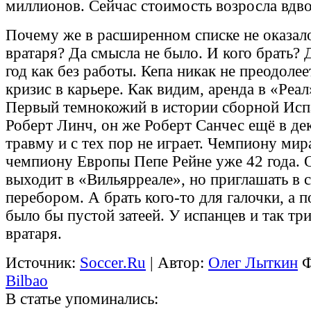
миллионов. Сейчас стоимость возросла вдво
Почему же в расширенном списке не оказал
вратаря? Да смысла не было. И кого брать?
год как без работы. Кепа никак не преодоле
кризис в карьере. Как видим, аренда в «Реал
Первый темнокожий в истории сборной Исп
Роберт Линч, он же Роберт Санчес ещё в де
травму и с тех пор не играет. Чемпиону мир
чемпиону Европы Пепе Рейне уже 42 года. 
выходит в «Вильярреале», но приглашать в
перебором. А брать кого-то для галочки, а 
было бы пустой затеей. У испанцев и так тр
вратаря.
Источник:
Soccer.Ru
| Автор:
Олег Лыткин
Ф
Bilbao
В статье упоминались: