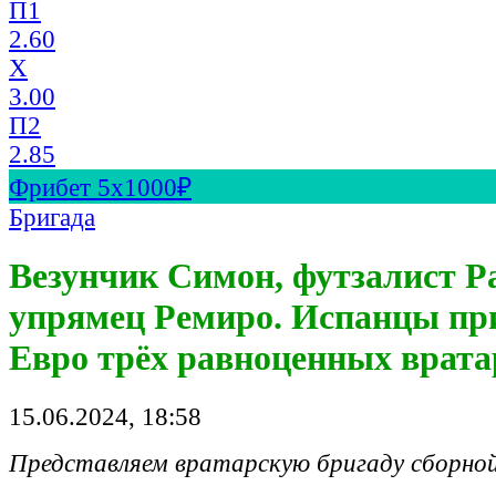
П1
2.60
X
3.00
П2
2.85
Фрибет 5х1000₽
Бригада
Везунчик Симон, футзалист Р
упрямец Ремиро. Испанцы пр
Евро трёх равноценных врата
15.06.2024, 18:58
Представляем вратарскую бригаду сборно