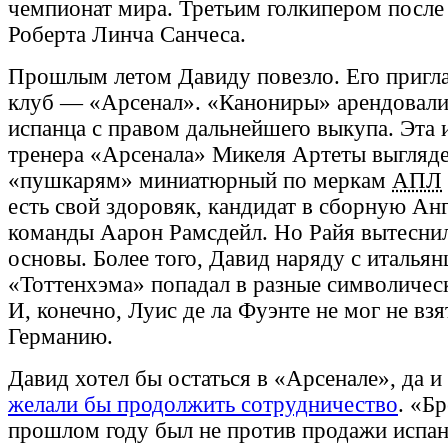
чемпионат мира. Третьим голкипером после
Роберта Линча Санчеса.
Прошлым летом Давиду повезло. Его пригл
клуб — «Арсенал». «Канониры» арендовали
испанца с правом дальнейшего выкупа. Эта 
тренера «Арсенала» Микеля Артеты выгляде
«пушкарям» миниатюрный по меркам
АПЛ
есть свой здоровяк, кандидат в сборную Ан
команды Аарон Рамсдейл. Но Райя вытеснил
основы. Более того, Давид наряду с италья
«Тоттенхэма» попадал в разные символичес
И, конечно, Луис де ла Фуэнте не мог не взя
Германию.
Давид хотел бы остаться в «Арсенале»,
да и
желали бы продолжить сотрудничество
. «Б
прошлом году был не против продажи испан