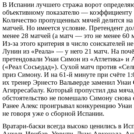
В Испании лучшего стража ворот определя
объективному показателю — коэффициенту 
Количество пропущенных мячей делится на
матчей. Но имеется условие. Претендент до
менее 28 матчей (а матч — это не менее 60 
Из-за этого критерия в число соискателей н
Лунин из «Реала» — у него 21 матч. На поч
претендовали Унаи Симон из «Атлетика» и 
(«Реал Сосьедад»). Сухой матч против «Се
приз Симону. И на 61-й минуте при счёте 1:
их тренер Эрнесто Вальверде заменил Унаи
Агирресабалу. Который пропустил два мяча,
обстоятельство не помешало Симону снова 
Ранее Алекс проигрывал конкуренцию Унаи 
не говоря уже о сборной Испании.
Вратари-баски всегда высоко ценились в Ис
Анхель Ирибар, Уррути, Луис Арконада, Ан