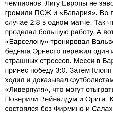
чемпионов. Лигу Европы не зав
громили
ПСЖ
и «Бавария». Во 
случае 2:8 в одном матче. Так ч
проделал большую работу. А вот
«Барселону» тренировал Вальв
бедняга Эрнесто пережил один 
страшных стрессов. Месси в Ба
принес победу 3:0. Затем Клоп
ходил и доказывал футболиста
«Ливерпуля», что могут отыграт
Поверили Вейналдум и Ориги. 
состоялся без Фирмино и Салах