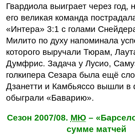
Гвардиола выиграет через год, 
его великая команда пострадал
«Интера» 3:1 с голами Снейдер
Милито по духу напоминала усп
которого выручали Тюрам, Лаут
Думфрис. Задача у Лусио, Саму
голкипера Сезара была ещё сло
Дзанетти и Камбьяссо вышли в 
обыграли «Баварию».
Сезон 2007/08.
МЮ
– «Барсело
сумме матчей