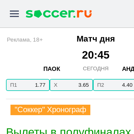
Матч дня
Реклама, 18+
20:45
ПАОК
АНД
СЕГОДНЯ
П1
1.77
X
3.65
П2
4.40
"Соккер" Хронограф
Вылеты в полуфиналах