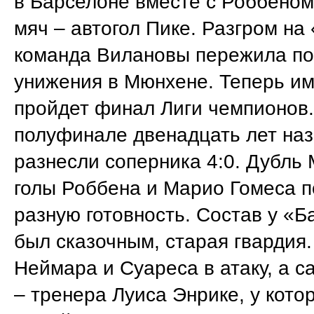
в Барселоне вместе с Роббеном
мяч – автогол Пике. Разгром на
команда Вилановы пережила п
унижения в Мюнхене. Теперь и
пройдет финал Лиги чемпионов.
полуфинале двенадцать лет на
разнесли соперника 4:0. Дубль
голы Роббена и Марио Гомеса п
разную готовность. Состав у «
был сказочным, старая гвардия
Неймара и Суареса в атаку, а с
– тренера Луиса Энрике, у кото