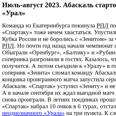
Июль-август 2023. Абаскаль старто
«Урал»
Команда из Екатеринбурга покинула
РПЛ
по
«Спартаку» тоже нечем хвастаться. Упустил
Кубка России и не боролись с «Зенитом» за
РПЛ
. Но почти год назад начали чемпионат 
Обыграли «Оренбург», «Балтику» и «Рубин
соперника разгромили в гостях. Казалось, чт
получится. А потом съездили к «Уралу» в г
соперник «Зенита» сломал команду Абаскал
концовка проигранного матча запустила сер
Абаскаля. «Спартак» уступил «Зениту» и н
А в начале сентября их ждал выездной матч
снова проиграли. В летних поединках прошл
«Спартак» набрал 10 очков в 6 турах, отста
неоднозначного «Урала»
на три пункта. К с