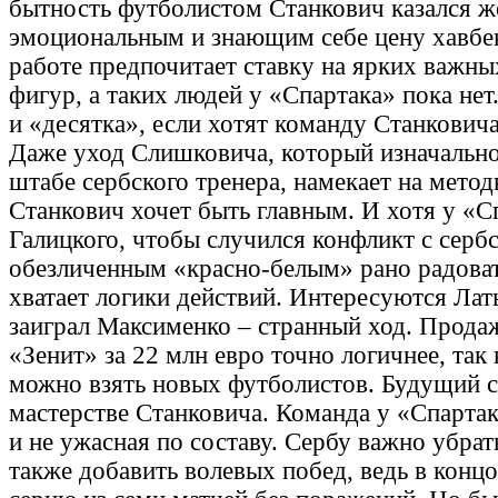
бытность футболистом Станкович казался ж
эмоциональным и знающим себе цену хавбек
работе предпочитает ставку на ярких важн
фигур, а таких людей у «Спартака» пока не
и «десятка», если хотят команду Станковича
Даже уход Слишковича, который изначально
штабе сербского тренера, намекает на метод
Станкович хочет быть главным. И хотя у «С
Галицкого, чтобы случился конфликт с серб
обезличенным «красно-белым» рано радоват
хватает логики действий. Интересуются Ла
заиграл Максименко – странный ход. Прода
«Зенит» за 22 млн евро точно логичнее, так 
можно взять новых футболистов. Будущий се
мастерстве Станковича. Команда у «Спартак
и не ужасная по составу. Сербу важно убрат
также добавить волевых побед, ведь в концо