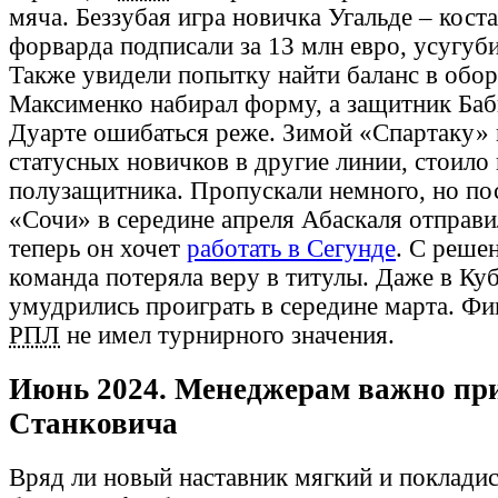
мяча. Беззубая игра новичка Угальде – кост
форварда подписали за 13 млн евро, усугуб
Также увидели попытку найти баланс в оборо
Максименко набирал форму, а защитник Баб
Дуарте ошибаться реже. Зимой «Спартаку» 
статусных новичков в другие линии, стоило 
полузащитника. Пропускали немного, но по
«Сочи» в середине апреля Абаскаля отправил
теперь он хочет
работать в Сегунде
. С реше
команда потеряла веру в титулы. Даже в Ку
умудрились проиграть в середине марта. Ф
РПЛ
не имел турнирного значения.
Июнь 2024. Менеджерам важно при
Станковича
Вряд ли новый наставник мягкий и покладис