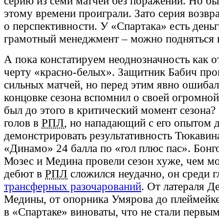
серию из семи матчей без поражений. Но бы
этому времени проиграли. Зато серия возвр
о перспективности. У «Спартака» есть деньг
грамотный менеджмент – можно подняться 
А пока констатируем неоднозначность как 
черту «красно-белых». Защитник Бабич про
сильных матчей, но перед этим явно ошибал
концовке сезона вспомнил о своей огромной 
был до этого в критический момент сезона?
голов в
РПЛ
, но нападающий с его опытом 
демонстрировать результативность Тюкавина
«Динамо» 24 балла по «гол плюс пас». Бонг
Мозес и Медина провели сезон хуже, чем мо
дебют в
РПЛ
сложился неудачно, он среди 
трансферных разочарований
. От латераля Д
Медины, от опорника Умярова до плеймейке
в «Спартаке» виноваты, что не стали первым