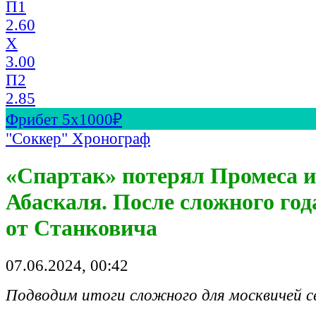
П1
2.60
X
3.00
П2
2.85
Фрибет 5х1000₽
"Соккер" Хронограф
«Спартак» потерял Промеса и
Абаскаля. После сложного год
от Станковича
07.06.2024, 00:42
Подводим итоги сложного для москвичей с