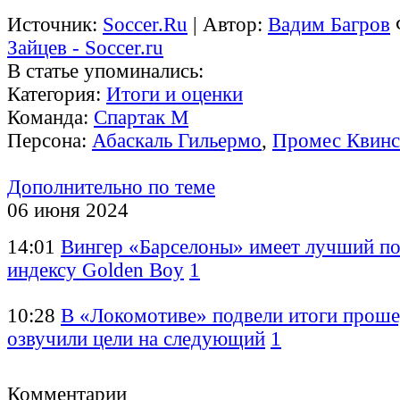
Источник:
Soccer.Ru
| Автор:
Вадим Багров
Зайцев - Soccer.ru
В статье упоминались:
Категория:
Итоги и оценки
Команда:
Спартак М
Персона:
Абаскаль Гильермо
,
Промес Квин
Дополнительно по теме
06 июня 2024
14:01
Вингер «Барселоны» имеет лучший по
индексу Golden Boy
1
10:28
В «Локомотиве» подвели итоги проше
озвучили цели на следующий
1
Комментарии