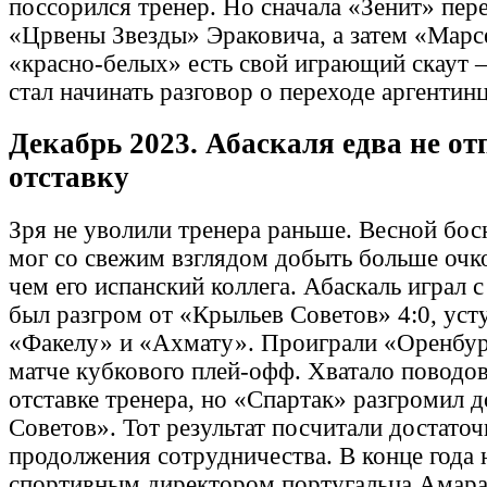
поссорился тренер. Но сначала «Зенит» пер
«Црвены Звезды» Эраковича, а затем «Марсе
«красно-белых» есть свой играющий скаут 
стал начинать разговор о переходе аргентин
Декабрь 2023. Абаскаля едва не от
отставку
Зря не уволили тренера раньше. Весной бо
мог со свежим взглядом добыть больше очк
чем его испанский коллега. Абаскаль играл 
был разгром от «Крыльев Советов» 4:0, уст
«Факелу» и «Ахмату». Проиграли «Оренбур
матче кубкового плей-офф. Хватало поводов
отставке тренера, но «Спартак» разгромил 
Советов». Тот результат посчитали достато
продолжения сотрудничества. В конце года 
спортивным директором португальца Амарал